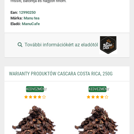
frissíti, bátorítja és nagyon finom.
Ean:
12990250
Márka:
Manu tea
Eladó:
ManuCafe
További információkért az eladótól
WARIANTY PRODUKTÓW CASCARA COSTA RICA, 250G
KEDVEZMÉNY
KEDVEZMÉNY