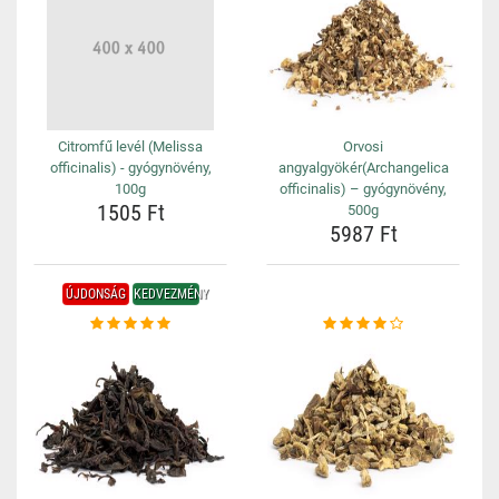
Citromfű levél (Melissa
Orvosi
officinalis) - gyógynövény,
angyalgyökér(Archangelica
100g
officinalis) – gyógynövény,
1505 Ft
500g
5987 Ft
ÚJDONSÁG
KEDVEZMÉNY