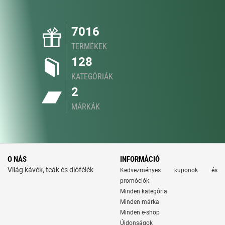
7016
TERMÉKEK
128
KATEGÓRIÁK
2
MÁRKÁK
O NÁS
INFORMÁCIÓ
Világ kávék, teák és diófélék
Kedvezményes kuponok és
promóciók
Minden kategória
Minden márka
Minden e-shop
Újdonságok