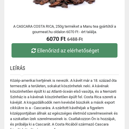
A CASCARA COSTA RICA, 250g terméket a Manu tea gyártótól a
gourmeat.hu oldalon 6070 Ft - ért találja.
6070 Ft
6488 Ft
Ellenőrizd az elérhetőséget
LEÍRÁS
Közép-amerikai kertjének is nevezik. A kávét már a 18. század óta
termesztik a területen, sokakat köszönhetek neki. A kávénak
köszönhetően épült ki az Atlanti-óceán első vasútja, és a Nemzeti
Színház is a kávénak köszönhetően épült fel. Costa Rica szereti a
kávéját. A kisgazdálkodók nem kevésbé büszkék a másik export
cikkükre is a - Cascarára. A szárított kávéhéjak a figyelem
középpontjában állnak az egészséges életmód szerelmeseinek és
a szokatlan ízek szerelmeseinek is. Csatlakozzon Ön is hozzájuk,
és próbálja ki a Cascarát. A Costa Ricából származó Cascara