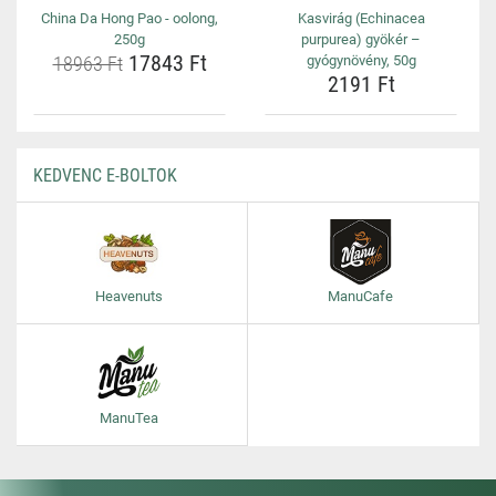
China Da Hong Pao - oolong,
Kasvirág (Echinacea
250g
purpurea) gyökér –
17843 Ft
18963 Ft
gyógynövény, 50g
2191 Ft
KEDVENC E-BOLTOK
Heavenuts
ManuCafe
ManuTea