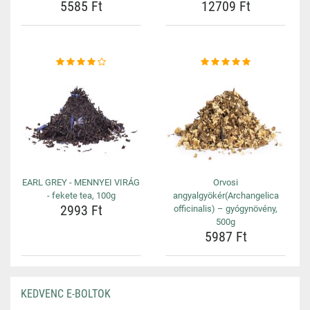
5585 Ft
12709 Ft
EARL GREY - MENNYEI VIRÁG
Orvosi
- fekete tea, 100g
angyalgyökér(Archangelica
2993 Ft
officinalis) – gyógynövény,
500g
5987 Ft
KEDVENC E-BOLTOK