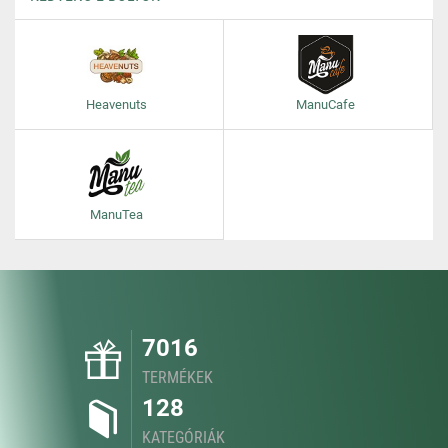
Heavenuts
ManuCafe
ManuTea
7016
TERMÉKEK
128
KATEGÓRIÁK