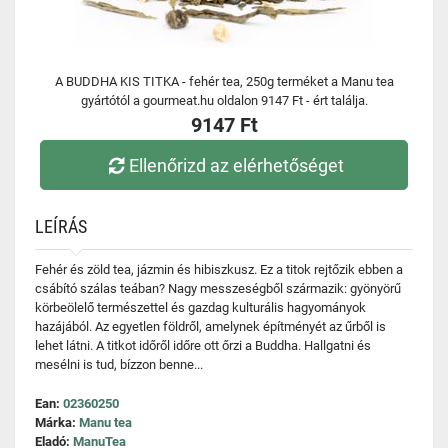
A BUDDHA KIS TITKA - fehér tea, 250g terméket a Manu tea
gyártótól a gourmeat.hu oldalon 9147 Ft - ért találja.
9147 Ft
Ellenőrizd az elérhetőséget
LEÍRÁS
Fehér és zöld tea, jázmin és hibiszkusz. Ez a titok rejtőzik ebben a
csábító szálas teában? Nagy messzeségből származik: gyönyörű
körbeölelő természettel és gazdag kulturális hagyományok
hazájából. Az egyetlen földről, amelynek építményét az űrből is
lehet látni. A titkot időről időre ott őrzi a Buddha. Hallgatni és
mesélni is tud, bízzon benne...
Ean:
02360250
Márka:
Manu tea
Eladó:
ManuTea