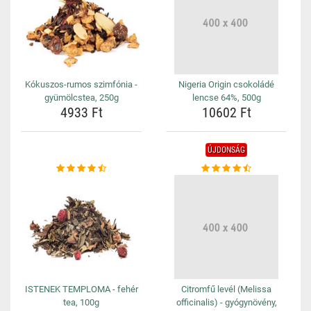
Kókuszos-rumos szimfónia -
Nigeria Origin csokoládé
gyümölcstea, 250g
lencse 64%, 500g
4933 Ft
10602 Ft
ÚJDONSÁG
ISTENEK TEMPLOMA - fehér
Citromfű levél (Melissa
tea, 100g
officinalis) - gyógynövény,