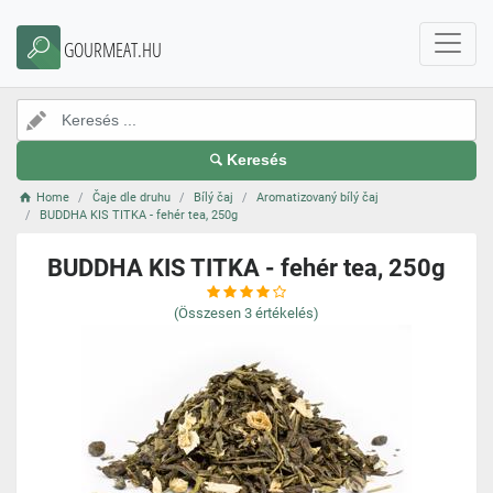
GOURMEAT.HU
Keresés
Home
Čaje dle druhu
Bílý čaj
Aromatizovaný bílý čaj
BUDDHA KIS TITKA - fehér tea, 250g
BUDDHA KIS TITKA - fehér tea, 250g
(Összesen
3
értékelés)