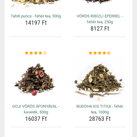
Tahiti puncs - fehér tea, 500g
VÖRÖS RIBIZLI EPERREL -
14197 Ft
fehér tea, 250g
8127 Ft
GOJI VÖRÖS ÁFONYÁVAL -
BUDDHA KIS TITKA - fehér
keverék, 500g
tea, 1000g
16037 Ft
28763 Ft