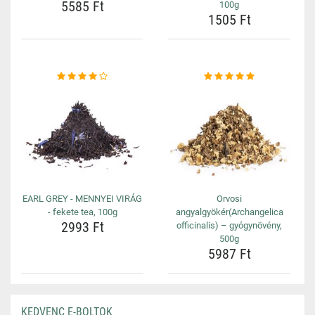
5585 Ft
100g
1505 Ft
EARL GREY - MENNYEI VIRÁG
Orvosi
- fekete tea, 100g
angyalgyökér(Archangelica
2993 Ft
officinalis) – gyógynövény,
500g
5987 Ft
KEDVENC E-BOLTOK