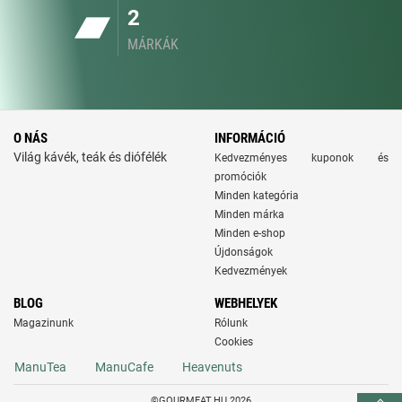
2
MÁRKÁK
O NÁS
INFORMÁCIÓ
Világ kávék, teák és diófélék
Kedvezményes kuponok és
promóciók
Minden kategória
Minden márka
Minden e-shop
Újdonságok
Kedvezmények
BLOG
WEBHELYEK
Magazinunk
Rólunk
Cookies
ManuTea
ManuCafe
Heavenuts
©GOURMEAT.HU 2026