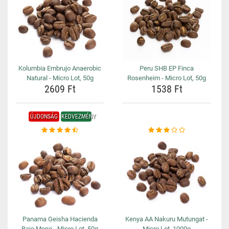
Kolumbia Embrujo Anaerobic
Peru SHB EP Finca
Natural - Micro Lot, 50g
Rosenheim - Micro Lot, 50g
2609 Ft
1538 Ft
ÚJDONSÁG
KEDVEZMÉNY
Panama Geisha Hacienda
Kenya AA Nakuru Mutungat -
Bajo Mono - Micro Lot, 50g
Micro Lot, 1000g