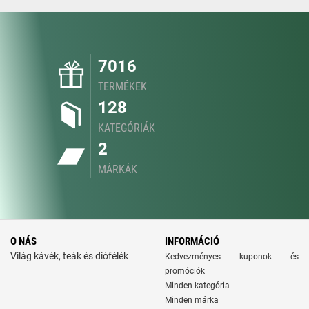
7016
TERMÉKEK
128
KATEGÓRIÁK
2
MÁRKÁK
O NÁS
INFORMÁCIÓ
Világ kávék, teák és diófélék
Kedvezményes kuponok és
promóciók
Minden kategória
Minden márka