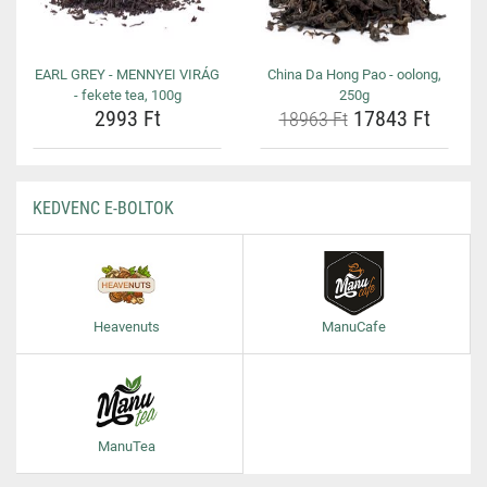
EARL GREY - MENNYEI VIRÁG
China Da Hong Pao - oolong,
- fekete tea, 100g
250g
2993 Ft
17843 Ft
18963 Ft
KEDVENC E-BOLTOK
Heavenuts
ManuCafe
ManuTea