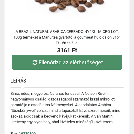
A BRAZIL NATURAL ARABICA CERRADO NY2/3 - MICRO LOT,
100g terméket a Manu tea gyártótól a gourmeat.hu oldalon 3161
Ft - ért találja.
3161 Ft
Ellenőrizd az elérhetőséget
LEÍRÁS
Sima, édes, mogyorós. Narancs tónussal. A Nelson Rivellini
hagyományos családi gazdaságából származó brazil mikro lot
garantálja a csodálatos ízélményeket. A csodálatos Arabica
"törzskönyvvel" vonzza mind a tapasztalt kávé szerelmeseit, mind
azokat, akik csak a kedvenc kávéjukat keresik. A San Martin
ültetvény egy olyan hely, ahol kivételes minőségű kávé terem.
Ean:
16310100