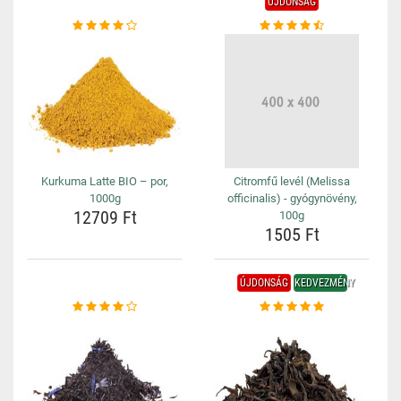
ÚJDONSÁG
Kurkuma Latte BIO – por,
Citromfű levél (Melissa
1000g
officinalis) - gyógynövény,
12709 Ft
100g
1505 Ft
ÚJDONSÁG
KEDVEZMÉNY