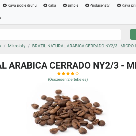
Káva podle druhu
Kaka
simple
Příslušenství
Káva pří
a
y
Mikroloty
BRAZIL NATURAL ARABICA CERRADO NY2/3 - MICRO L
L ARABICA CERRADO NY2/3 - MI
(Összesen
2
értékelés)