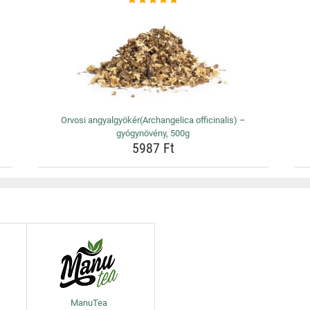
Orvosi angyalgyökér(Archangelica officinalis) –
gyógynövény, 500g
5987 Ft
ManuTea