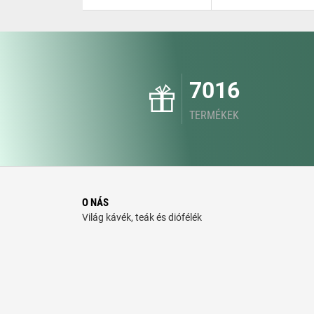
7016
TERMÉKEK
O NÁS
Világ kávék, teák és diófélék