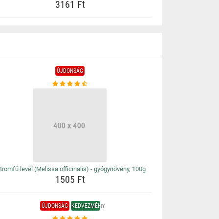
3161 Ft
ÚJDONSÁG
tromfű levél (Melissa officinalis) - gyógynövény, 100g
1505 Ft
ÚJDONSÁG
KEDVEZMÉNY