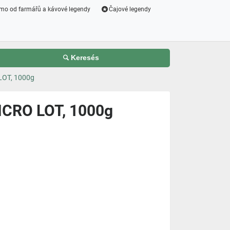
mo od farmářů a kávové legendy
Čajové legendy
Keresés
OT, 1000g
CRO LOT, 1000g