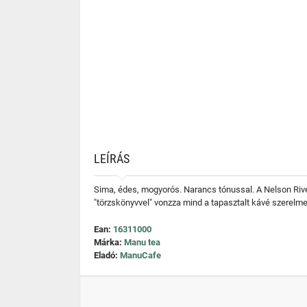
LEÍRÁS
Sima, édes, mogyorós. Narancs tónussal. A Nelson Rive
"törzskönyvvel" vonzza mind a tapasztalt kávé szerelme
Ean:
16311000
Márka:
Manu tea
Eladó:
ManuCafe