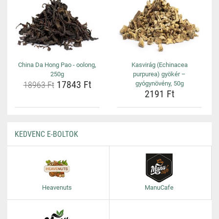
China Da Hong Pao - oolong,
Kasvirág (Echinacea
250g
purpurea) gyökér –
17843 Ft
18963 Ft
gyógynövény, 50g
2191 Ft
KEDVENC E-BOLTOK
Heavenuts
ManuCafe