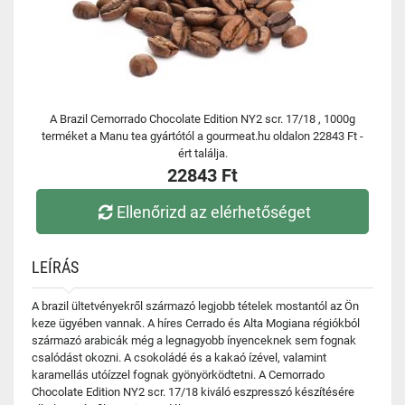
A Brazil Cemorrado Chocolate Edition NY2 scr. 17/18 , 1000g
terméket a Manu tea gyártótól a gourmeat.hu oldalon 22843 Ft -
ért találja.
22843 Ft
Ellenőrizd az elérhetőséget
LEÍRÁS
A brazil ültetvényekről származó legjobb tételek mostantól az Ön
keze ügyében vannak. A híres Cerrado és Alta Mogiana régiókból
származó arabicák még a legnagyobb ínyenceknek sem fognak
csalódást okozni. A csokoládé és a kakaó ízével, valamint
karamellás utóízzel fognak gyönyörködtetni. A Cemorrado
Chocolate Edition NY2 scr. 17/18 kiváló eszpresszó készítésére