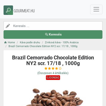
GOURMEAT.HU
Keresés
Home
Káva podle druhu
Zrnková káva - 100% Arabica
Brazil Cemorrado Chocolate Edition NY2 scr. 17/18 , 1000g
Brazil Cemorrado Chocolate Edition
NY2 scr. 17/18 , 1000g
(Összesen
4
értékelés)
ÚJDONSÁG