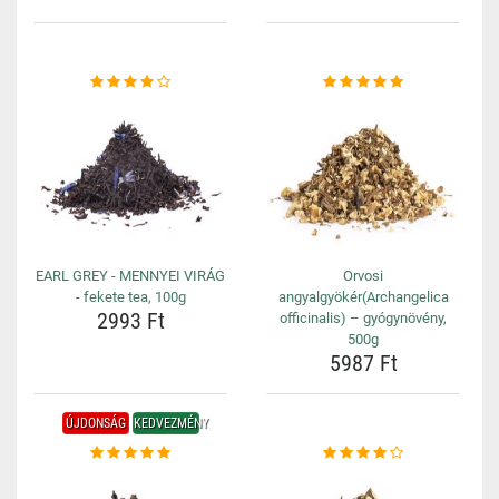
EARL GREY - MENNYEI VIRÁG
Orvosi
- fekete tea, 100g
angyalgyökér(Archangelica
2993 Ft
officinalis) – gyógynövény,
500g
5987 Ft
ÚJDONSÁG
KEDVEZMÉNY