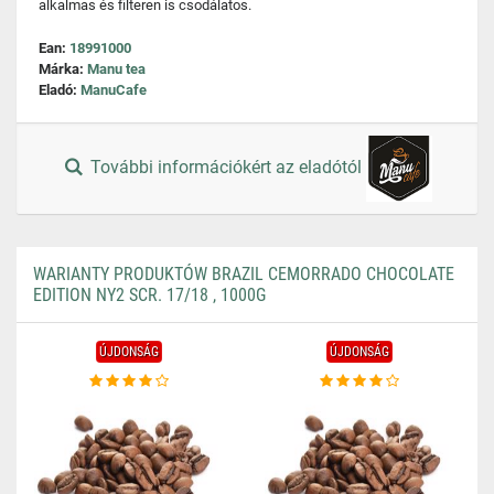
alkalmas és filteren is csodálatos.
Ean:
18991000
Márka:
Manu tea
Eladó:
ManuCafe
További információkért az eladótól
WARIANTY PRODUKTÓW BRAZIL CEMORRADO CHOCOLATE
EDITION NY2 SCR. 17/18 , 1000G
ÚJDONSÁG
ÚJDONSÁG