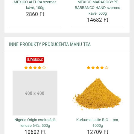
MEXICO ALTURA szemes
MEXICO MARAGOGYPE
kávé, 100g
BARRANCO HAND szemes
2860 Ft
kávé, 500g
14682 Ft
INNE PRODUKTY PRODUCENTA MANU TEA
ÚJDONSÁG
Nigeria Origin csokoládé
Kurkuma Latte BIO – por,
lencse 64%, 500g
1000g
10602 Ft
12709 Ft