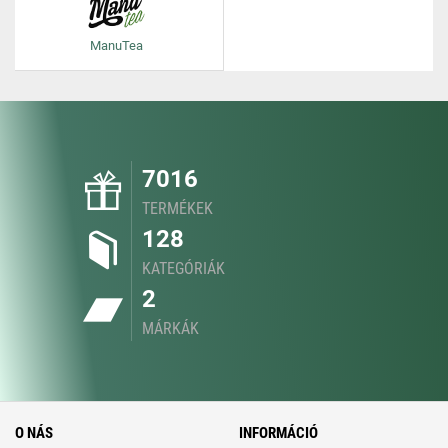
ManuTea
7016
TERMÉKEK
128
KATEGÓRIÁK
2
MÁRKÁK
O NÁS
INFORMÁCIÓ