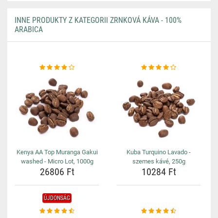
INNE PRODUKTY Z KATEGORII ZRNKOVÁ KÁVA - 100%
ARABICA
Kenya AA Top Muranga Gakui
Kuba Turquino Lavado -
washed - Micro Lot, 1000g
szemes kávé, 250g
26806 Ft
10284 Ft
ÚJDONSÁG