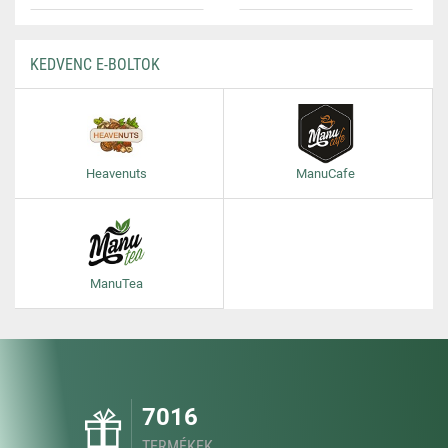
KEDVENC E-BOLTOK
Heavenuts
ManuCafe
ManuTea
7016
TERMÉKEK