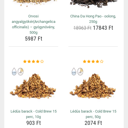
Orvosi
China Da Hong Pao - oolong,
angyalgyökér(Archangelica
250g
17843 Ft
officinalis) – gyógynövény,
18963 Ft
500g
5987 Ft
Lédús barack - Cold Brew 15
Lédús barack - Cold Brew 15
perc, 10g
perc, 50g
903 Ft
2074 Ft