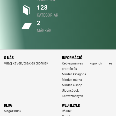
128
KATEGÓRIÁK
2
MÁRKÁK
O NÁS
INFORMÁCIÓ
Világ kávék, teák és diófélék
Kedvezményes kuponok és
promóciók
Minden kategória
Minden márka
Minden e-shop
Újdonságok
Kedvezmények
BLOG
WEBHELYEK
Magazinunk
Rólunk