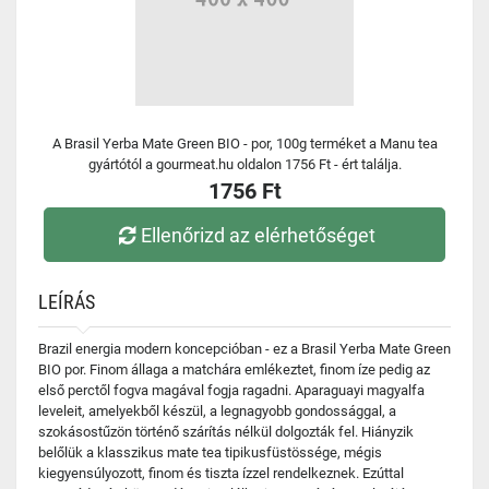
A Brasil Yerba Mate Green BIO - por, 100g terméket a Manu tea
gyártótól a gourmeat.hu oldalon 1756 Ft - ért találja.
1756 Ft
Ellenőrizd az elérhetőséget
LEÍRÁS
Brazil energia modern koncepcióban - ez a Brasil Yerba Mate Green
BIO por. Finom állaga a matchára emlékeztet, finom íze pedig az
első perctől fogva magával fogja ragadni. Aparaguayi magyalfa
leveleit, amelyekből készül, a legnagyobb gondossággal, a
szokásostűzön történő szárítás nélkül dolgozták fel. Hiányzik
belőlük a klasszikus mate tea tipikusfüstössége, mégis
kiegyensúlyozott, finom és tiszta ízzel rendelkeznek. Ezúttal