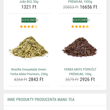
João BIO, 50g
PRÉMIUM, 1000g
1321 Ft
16656 Ft
20853 Ft
KEDVEZMÉNY
KEDVEZMÉNY
Brazília Despalada Green
YERBA MATE PÖRKÖLT
Yerba Mate Premium, 250g
PRÉMIUM, 100g
2843 Ft
2926 Ft
4264 Ft
3579 Ft
INNE PRODUKTY PRODUCENTA MANU TEA