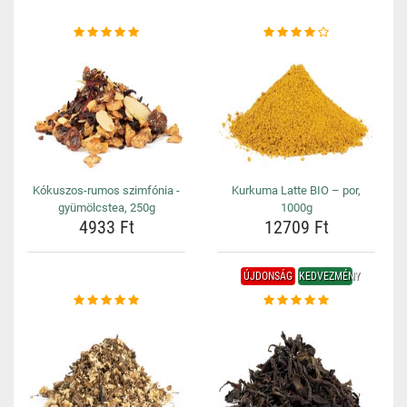
Kókuszos-rumos szimfónia -
Kurkuma Latte BIO – por,
gyümölcstea, 250g
1000g
4933 Ft
12709 Ft
ÚJDONSÁG
KEDVEZMÉNY