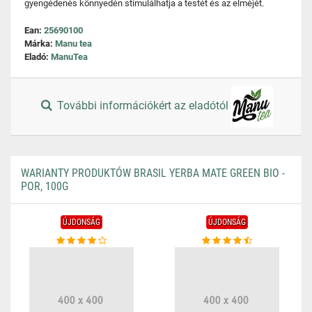
gyengédenés könnyedén stimulálhatja a testét és az elméjét.
Ean:
25690100
Márka:
Manu tea
Eladó:
ManuTea
További információkért az eladótól
WARIANTY PRODUKTÓW BRASIL YERBA MATE GREEN BIO -
POR, 100G
ÚJDONSÁG
ÚJDONSÁG