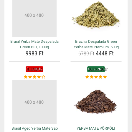
Brasil Yerba Mate Despalada
Brazília Despalada Green
Green BIO, 1000g
Yerba Mate Premium, 500g
9983 Ft
4448 Ft
6789 Ft
ÚJDONSÁG
KEDVEZMÉNY
Brasil Aged Yerba Mate São
YERBA MATE PÖRKÖLT