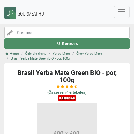
GOURMEAT.HU
Keresés
Home
Čaje dle druhu
Yerba Mate
Čistý Yerba Mate
Brasil Yerba Mate Green BIO - por, 100g
Brasil Yerba Mate Green BIO - por,
100g
(Összesen
4
értékelés)
ÚJDONSÁG