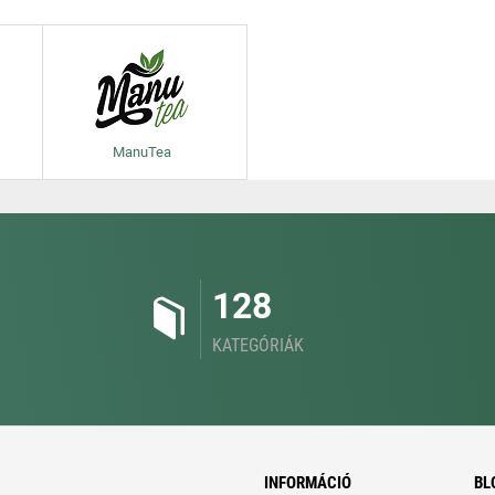
ManuTea
128
KATEGÓRIÁK
INFORMÁCIÓ
BL