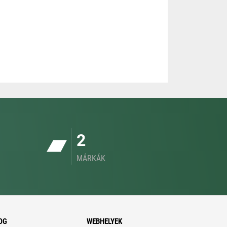
2
MÁRKÁK
OG
WEBHELYEK