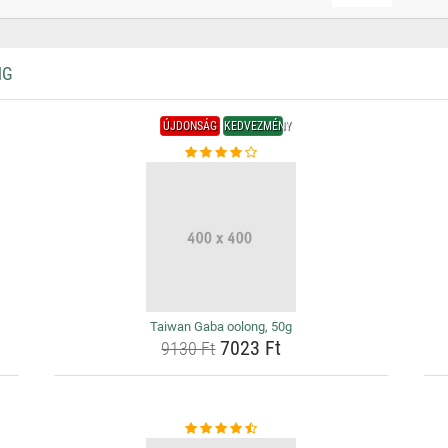
NG
ÚJDONSÁG
KEDVEZMÉNY
Taiwan Gaba oolong, 50g
7023 Ft
9130 Ft