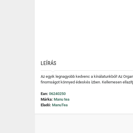
LEÍRÁS
Az egyik legnagyobb kedvenc a kínálatunkból! Az Organic
finomságot könnyed édeskés ízben. Kellemesen ellazítja, 
Ean:
06240250
Márka:
Manu tea
Eladó:
ManuTea