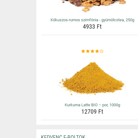
Kókuszos-rumos szimfónia - gyümölcstea, 250g
4933 Ft
Kurkuma Latte BIO – por, 1000g
12709 Ft
KEDVENC E-BOLTOK