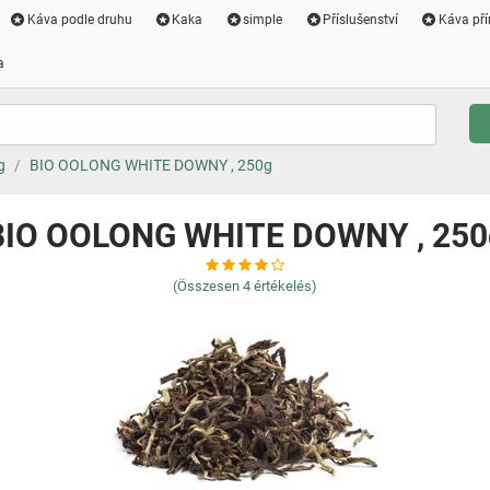
Káva podle druhu
Kaka
simple
Příslušenství
Káva pří
a
g
BIO OOLONG WHITE DOWNY , 250g
BIO OOLONG WHITE DOWNY , 250
(Összesen
4
értékelés)