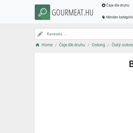
Čaje dle druhu
GOURMEAT.HU
Minden kategóri
Home
Čaje dle druhu
Oolong
Čistý oolon