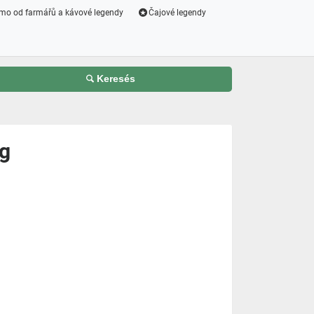
mo od farmářů a kávové legendy
Čajové legendy
Keresés
g