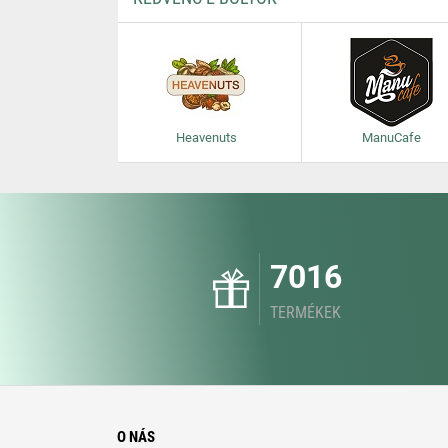
Heavenuts
ManuCafe
7016
TERMÉKEK
O NÁS