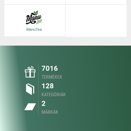
ManuTea
7016
TERMÉKEK
128
KATEGÓRIÁK
2
MÁRKÁK