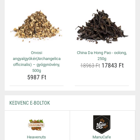
Orvosi
China Da Hong Pao - oolong,
angyalgyökér(Archangelica
250g
17843 Ft
officinalis) – gyógynövény,
18963 Ft
500g
5987 Ft
KEDVENC E-BOLTOK
Heavenuts
ManuCafe