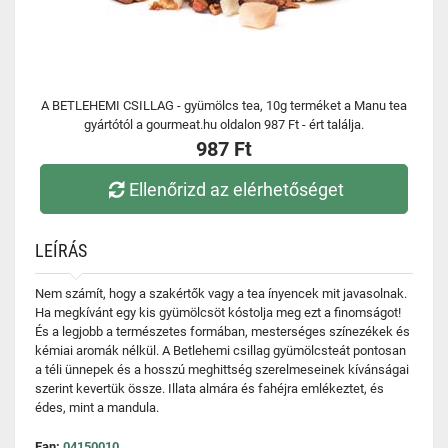
A BETLEHEMI CSILLAG - gyümölcs tea, 10g terméket a Manu tea
gyártótól a gourmeat.hu oldalon 987 Ft - ért találja.
987 Ft
Ellenőrizd az elérhetőséget
LEÍRÁS
Nem számít, hogy a szakértők vagy a tea ínyencek mit javasolnak.
Ha megkívánt egy kis gyümölcsöt kóstolja meg ezt a finomságot!
És a legjobb a természetes formában, mesterséges színezékek és
kémiai aromák nélkül. A Betlehemi csillag gyümölcsteát pontosan
a téli ünnepek és a hosszú meghittség szerelmeseinek kívánságai
szerint kevertük össze. Illata almára és fahéjra emlékeztet, és
édes, mint a mandula.
Ean:
04150010