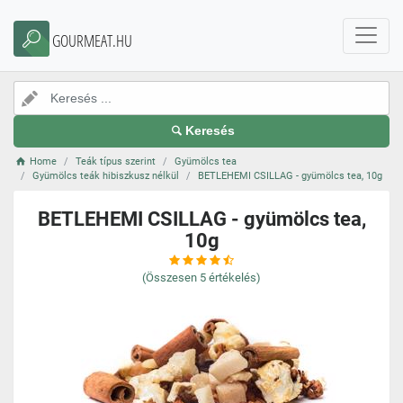
GOURMEAT.HU
Keresés
Home
Teák típus szerint
Gyümölcs tea
Gyümölcs teák hibiszkusz nélkül
BETLEHEMI CSILLAG - gyümölcs tea, 10g
BETLEHEMI CSILLAG - gyümölcs tea,
10g
(Összesen
5
értékelés)