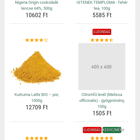
Nigeria Origin csokoládé
ISTENEK TEMPLOMA - fehér
lencse 64%, 500g
tea, 100g
10602 Ft
5585 Ft
ÚJDONSÁG
Kurkuma Latte BIO – por,
Citromfű levél (Melissa
1000g
officinalis) - gyógynövény,
12709 Ft
100g
1505 Ft
ÚJDONSÁG
KEDVEZMÉNY