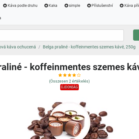
Káva podle druhu
Kaka
simple
Příslušenství
Káva pří
a
ová káva ochucená
Belga praliné - koffeinmentes szemes kávé, 250g
raliné - koffeinmentes szemes ká
(Összesen
2
értékelés)
ÚJDONSÁG