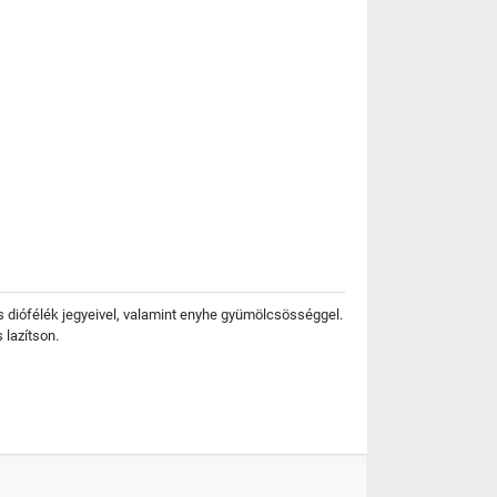
é és diófélék jegyeivel, valamint enyhe gyümölcsösséggel.
 lazítson.