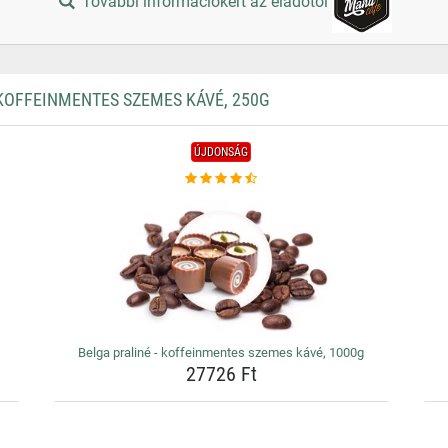
További információkért az eladótól
KOFFEINMENTES SZEMES KÁVÉ, 250G
ÚJDONSÁG
Belga praliné - koffeinmentes szemes kávé, 1000g
27726 Ft