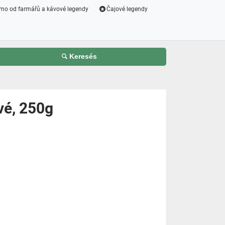
mo od farmářů a kávové legendy
Čajové legendy
Keresés
vé, 250g