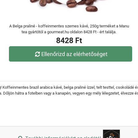
A Belga praliné - koffeinmentes szemes kávé, 250g terméket a Manu
tea gyártótól a gourmeat.hu oldalon 8428 Ft - ért találja.
8428 Ft
Ellenőrizd az elérhetőséget
ág! Koffeinmentes brazil arabica kávé, belga praliné ízzel, telt testtel, csokolád
. Dőljön hátra a fotelben vagy a kanapén, vegyen egy mély lélegzetet, élvezze és