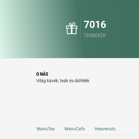
7016
TERMÉKEK
O NÁS
Világ kávék, teák és diófélék
ManuTea
ManuCafe
Heavenuts