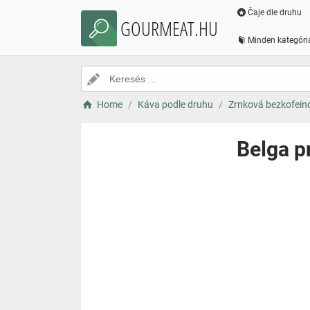
Čaje dle druhu
GOURMEAT.HU
Minden kategóri
Home
Káva podle druhu
Zrnková bezkofein
Belga p