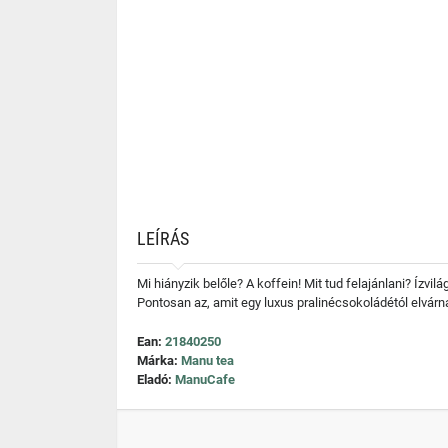
LEÍRÁS
Mi hiányzik belőle? A koffein! Mit tud felajánlani? Ízvil
Pontosan az, amit egy luxus pralinécsokoládétól elvárna
Ean:
21840250
Márka:
Manu tea
Eladó:
ManuCafe