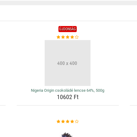
ÚJDONSÁG
Nigeria Origin csokoládé lencse 64%, 500g
10602 Ft