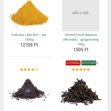
Kurkuma Latte BIO – por,
Citromfű levél (Melissa
1000g
officinalis) - gyógynövény,
12709 Ft
100g
1505 Ft
ÚJDONSÁG
KEDVEZMÉNY