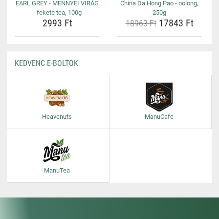
EARL GREY - MENNYEI VIRÁG
China Da Hong Pao - oolong,
- fekete tea, 100g
250g
2993 Ft
17843 Ft
18963 Ft
KEDVENC E-BOLTOK
Heavenuts
ManuCafe
ManuTea