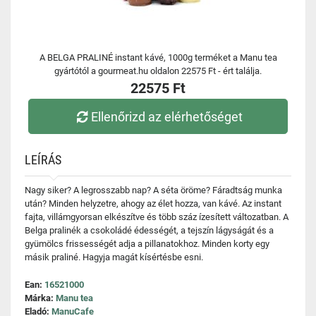
A BELGA PRALINÉ instant kávé, 1000g terméket a Manu tea
gyártótól a gourmeat.hu oldalon 22575 Ft - ért találja.
22575 Ft
Ellenőrizd az elérhetőséget
LEÍRÁS
Nagy siker? A legrosszabb nap? A séta öröme? Fáradtság munka
után? Minden helyzetre, ahogy az élet hozza, van kávé. Az instant
fajta, villámgyorsan elkészítve és több száz ízesített változatban. A
Belga pralinék a csokoládé édességét, a tejszín lágyságát és a
gyümölcs frissességét adja a pillanatokhoz. Minden korty egy
másik praliné. Hagyja magát kísértésbe esni.
Ean:
16521000
Márka:
Manu tea
Eladó:
ManuCafe