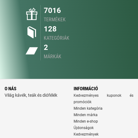
7016
TERMÉKEK
128
KATEGÓRIÁK
2
MÁRKÁK
O NÁS
INFORMÁCIÓ
Világ kávék, teák és diófélék
Kedvezményes kuponok és
promóciók
Minden kategória
Minden márka
Minden e-shop
Újdonságok
Kedvezmények