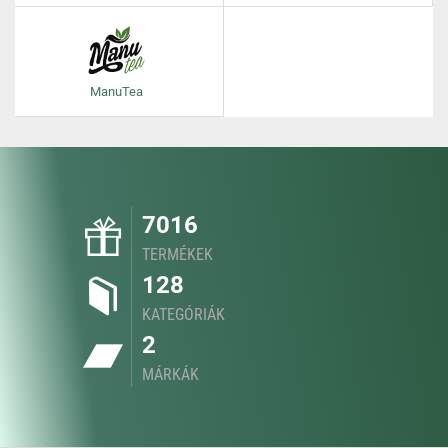
ManuTea
7016
TERMÉKEK
128
KATEGÓRIÁK
2
MÁRKÁK