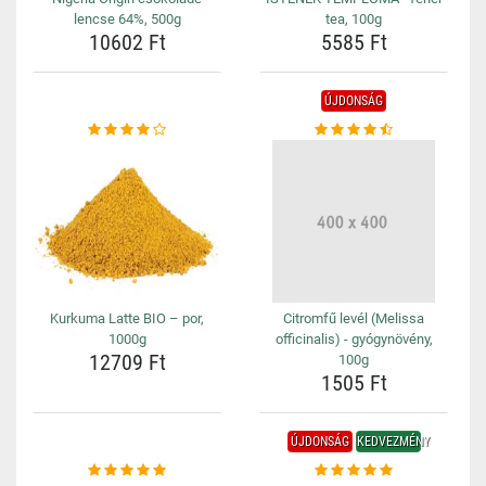
lencse 64%, 500g
tea, 100g
10602 Ft
5585 Ft
ÚJDONSÁG
Kurkuma Latte BIO – por,
Citromfű levél (Melissa
1000g
officinalis) - gyógynövény,
12709 Ft
100g
1505 Ft
ÚJDONSÁG
KEDVEZMÉNY