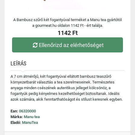
A Bambusz szűrő két fogantyúval terméket a Manu tea gyártótól
a gourmeat.hu oldalon 1142 Ft - ért találja.
1142 Ft
Ellenőrizd az elérhetőséget
LEÍRÁS
A 7 cm átmérőjű, két fogantyúval ellátott bambusz teaszűrő
környezetbarát választás a tea szerelmeseinek. Természetes
anyaga minden csészének autentikus jelleget kölcsönöz, a
fogantyúk pedig kényelmes kezelhetőséget biztosítanak. Ideális
azok számára, akik fenntarthatóságot és stílust keresnek egyben.
Ean:
06320000
Márka:
Manu tea
Eladó:
ManuTea