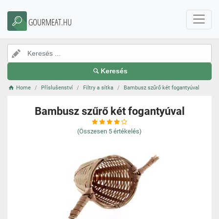
GOURMEAT.HU
Keresés
Home
Příslušenství
Filtry a sítka
Bambusz szűrő két fogantyúval
Bambusz szűrő két fogantyúval
(Összesen
5
értékelés)