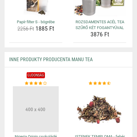
Papír filter S - bögrébe
ROZSDAMENTES ACÉL TEA
1885 Ft
2256 Ft
SZŰRŐ KÉT FOGANTYÚVAL
3876 Ft
INNE PRODUKTY PRODUCENTA MANU TEA
ÚJDONSÁG
Nigeria Origin csokoládé
ISTENEK TEMPLOMA - fehér