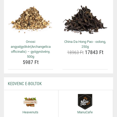
Orvosi
China Da Hong Pao - oolong,
angyalgyökér(Archangelica
250g
17843 Ft
officinalis) – gyógynövény,
18963 Ft
500g
5987 Ft
KEDVENC E-BOLTOK
Heavenuts
ManuCafe