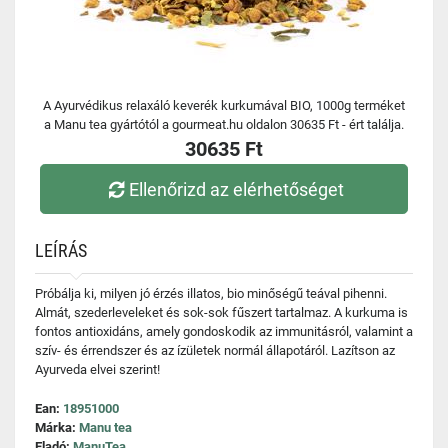
A Ayurvédikus relaxáló keverék kurkumával BIO, 1000g terméket
a Manu tea gyártótól a gourmeat.hu oldalon 30635 Ft - ért találja.
30635 Ft
Ellenőrizd az elérhetőséget
LEÍRÁS
Próbálja ki, milyen jó érzés illatos, bio minőségű teával pihenni.
Almát, szederleveleket és sok-sok fűszert tartalmaz. A kurkuma is
fontos antioxidáns, amely gondoskodik az immunitásról, valamint a
szív- és érrendszer és az ízületek normál állapotáról. Lazítson az
Ayurveda elvei szerint!
Ean:
18951000
Márka:
Manu tea
Eladó:
ManuTea