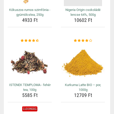
Kókuszos-rumos szimfónia -
Nigeria Origin csokoládé
gyümölcstea, 250g
lencse 64%, 500g
4933 Ft
10602 Ft
ISTENEK TEMPLOMA - fehér
Kurkuma Latte BIO – por,
tea, 100g
1000g
5585 Ft
12709 Ft
ÚJDONSÁG