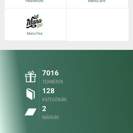
Heavenuts
ManuCafe
ManuTea
7016
TERMÉKEK
128
KATEGÓRIÁK
2
MÁRKÁK