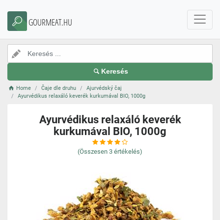
GOURMEAT.HU
Keresés
Home
Čaje dle druhu
Ajurvédský čaj
Ayurvédikus relaxáló keverék kurkumával BIO, 1000g
Ayurvédikus relaxáló keverék
kurkumával BIO, 1000g
(Összesen
3
értékelés)