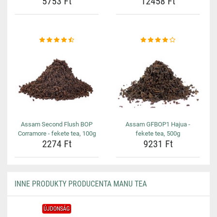
5753 Ft
12458 Ft
Assam Second Flush BOP
Assam GFBOP1 Hajua -
Corramore - fekete tea, 100g
fekete tea, 500g
2274 Ft
9231 Ft
INNE PRODUKTY PRODUCENTA MANU TEA
ÚJDONSÁG