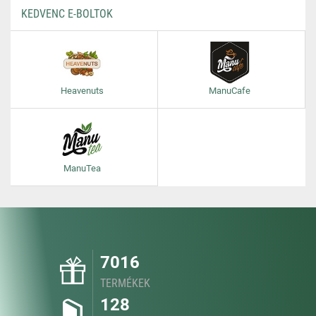
KEDVENC E-BOLTOK
Heavenuts
ManuCafe
ManuTea
7016
TERMÉKEK
128