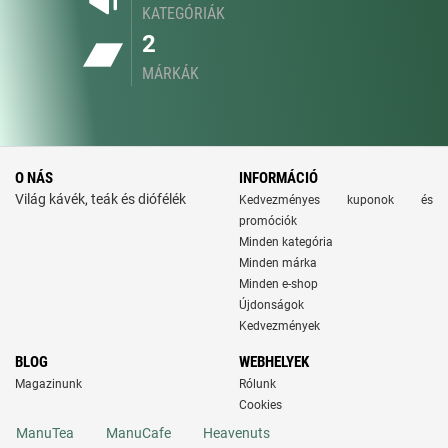
KATEGÓRIÁK
2
MÁRKÁK
O NÁS
INFORMÁCIÓ
Világ kávék, teák és diófélék
Kedvezményes kuponok és
promóciók
Minden kategória
Minden márka
Minden e-shop
Újdonságok
Kedvezmények
BLOG
WEBHELYEK
Magazinunk
Rólunk
Cookies
ManuTea
ManuCafe
Heavenuts