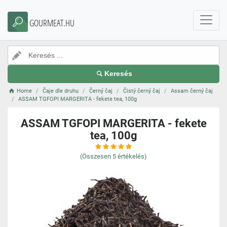
GOURMEAT.HU
Keresés
Home
Čaje dle druhu
Černý čaj
Čistý černý čaj
Assam černý čaj
ASSAM TGFOPI MARGERITA - fekete tea, 100g
ASSAM TGFOPI MARGERITA - fekete
tea, 100g
(Összesen
5
értékelés)