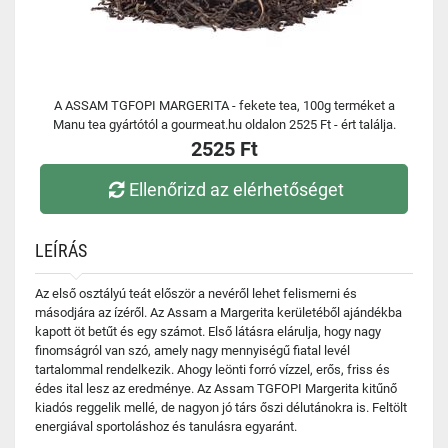
A ASSAM TGFOPI MARGERITA - fekete tea, 100g terméket a
Manu tea gyártótól a gourmeat.hu oldalon 2525 Ft - ért találja.
2525 Ft
Ellenőrizd az elérhetőséget
LEÍRÁS
Az első osztályú teát először a nevéről lehet felismerni és
másodjára az ízéről. Az Assam a Margerita kerületéből ajándékba
kapott öt betűt és egy számot. Első látásra elárulja, hogy nagy
finomságról van szó, amely nagy mennyiségű fiatal levél
tartalommal rendelkezik. Ahogy leönti forró vízzel, erős, friss és
édes ital lesz az eredménye. Az Assam TGFOPI Margerita kitűnő
kiadós reggelik mellé, de nagyon jó társ őszi délutánokra is. Feltölt
energiával sportoláshoz és tanulásra egyaránt.