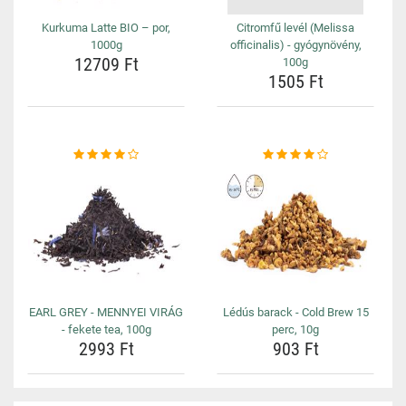
Kurkuma Latte BIO – por,
Citromfű levél (Melissa
1000g
officinalis) - gyógynövény,
12709 Ft
100g
1505 Ft
EARL GREY - MENNYEI VIRÁG
Lédús barack - Cold Brew 15
- fekete tea, 100g
perc, 10g
2993 Ft
903 Ft