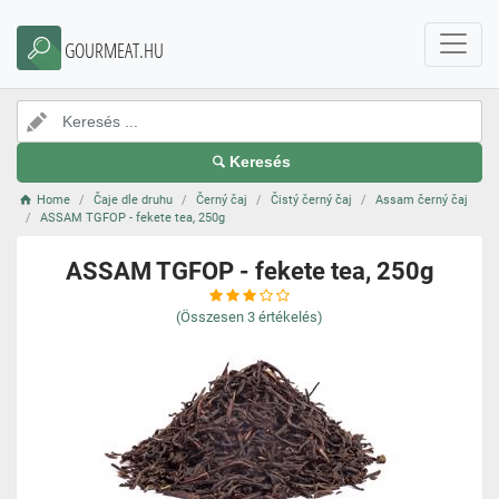
GOURMEAT.HU
Keresés
Home
Čaje dle druhu
Černý čaj
Čistý černý čaj
Assam černý čaj
ASSAM TGFOP - fekete tea, 250g
ASSAM TGFOP - fekete tea, 250g
(Összesen
3
értékelés)