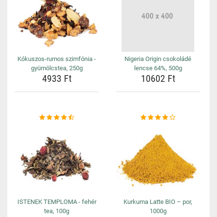
Kókuszos-rumos szimfónia -
Nigeria Origin csokoládé
gyümölcstea, 250g
lencse 64%, 500g
4933 Ft
10602 Ft
ISTENEK TEMPLOMA - fehér
Kurkuma Latte BIO – por,
tea, 100g
1000g