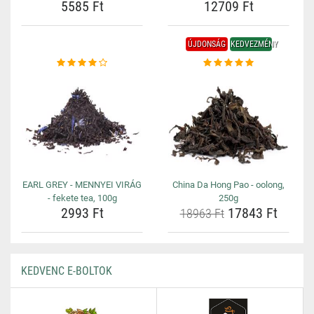
5585 Ft
12709 Ft
ÚJDONSÁG
KEDVEZMÉNY
EARL GREY - MENNYEI VIRÁG
China Da Hong Pao - oolong,
- fekete tea, 100g
250g
2993 Ft
17843 Ft
18963 Ft
KEDVENC E-BOLTOK