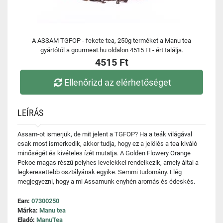
A ASSAM TGFOP - fekete tea, 250g terméket a Manu tea
gyártótól a gourmeat.hu oldalon 4515 Ft - ért találja.
4515 Ft
Ellenőrizd az elérhetőséget
LEÍRÁS
Assam-ot ismerjük, de mit jelent a TGFOP? Ha a teák világával
csak most ismerkedik, akkor tudja, hogy ez a jelölés a tea kiváló
minőségét és kivételes ízét mutatja. A Golden Flowery Orange
Pekoe magas részű pelyhes levelekkel rendelkezik, amely által a
legkeresettebb osztályának egyike. Semmi tudomány. Elég
megjegyezni, hogy a mi Assamunk enyhén aromás és édeskés.
Ean:
07300250
Márka:
Manu tea
Eladó:
ManuTea