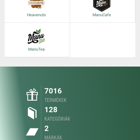
Heavenuts
ManuCafe
ManuTea
7016
TERMÉKEK
128
KATEGÓRIÁK
2
MÁRKÁK