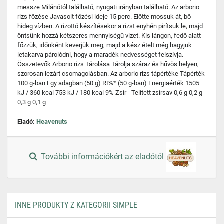
messze Milánótól található, nyugati irányban található. Az arborio
rizs főzése Javasolt főzési ideje 15 perc. Előtte mossuk át, bő
hideg vízben. A rizottó készítésekor a rizst enyhén pirítsuk le, majd
öntsünk hozzá kétszeres mennyiségű vizet. Kis lángon, fedő alatt
főzzük, időnként keverjük meg, majd a kész ételt még hagyjuk
letakarva párolódni, hogy a maradék nedvességet felszívja.
Összetevők Arborio rizs Tárolása Tárolja száraz és hűvös helyen,
szorosan lezárt csomagolásban. Az arborio rizs tápértéke Tápérték
100 g-ban Egy adagban (50 g) RI%* (50 g-ban) Energiaérték 1505
kJ / 360 kcal 753 kJ / 180 kcal 9% Zsír - Telített zsírsav 0,6 g 0,2 g
0,3 g 0,1 g
Eladó:
Heavenuts
További információkért az eladótól
INNE PRODUKTY Z KATEGORII SIMPLE