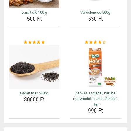
Darált dió 100 g
Vöröslencse 500g
500 Ft
530 Ft
Darált mák 20 kg
Zab- és szójaital, barista
30000 Ft
(hozzáadott cukor nélkül) 1
liter
990 Ft