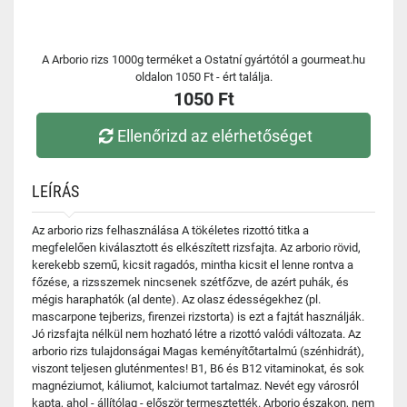
A Arborio rizs 1000g terméket a Ostatní gyártótól a gourmeat.hu
oldalon 1050 Ft - ért találja.
1050 Ft
Ellenőrizd az elérhetőséget
LEÍRÁS
Az arborio rizs felhasználása A tökéletes rizottó titka a
megfelelően kiválasztott és elkészített rizsfajta. Az arborio rövid,
kerekebb szemű, kicsit ragadós, mintha kicsit el lenne rontva a
főzése, a rizsszemek nincsenek szétfőzve, de azért puhák, és
mégis haraphatók (al dente). Az olasz édességekhez (pl.
mascarpone tejberizs, firenzei rizstorta) is ezt a fajtát használják.
Jó rizsfajta nélkül nem hozható létre a rizottó valódi változata. Az
arborio rizs tulajdonságai Magas keményítőtartalmú (szénhidrát),
viszont teljesen gluténmentes! B1, B6 és B12 vitaminokat, és sok
magnéziumot, káliumot, kalciumot tartalmaz. Nevét egy városról
kapta, ahol - állítólag - először termesztették. Arborio északon, nem