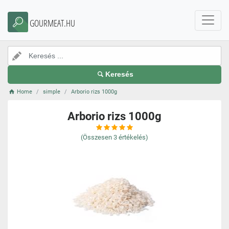
GOURMEAT.HU
Keresés
Home
simple
Arborio rizs 1000g
Arborio rizs 1000g
(Összesen
3
értékelés)