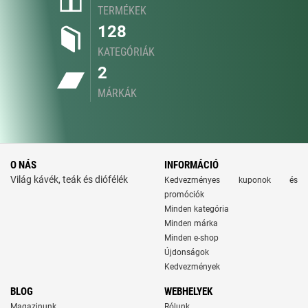
TERMÉKEK
128
KATEGÓRIÁK
2
MÁRKÁK
O NÁS
INFORMÁCIÓ
Világ kávék, teák és diófélék
Kedvezményes kuponok és
promóciók
Minden kategória
Minden márka
Minden e-shop
Újdonságok
Kedvezmények
BLOG
WEBHELYEK
Magazinunk
Rólunk