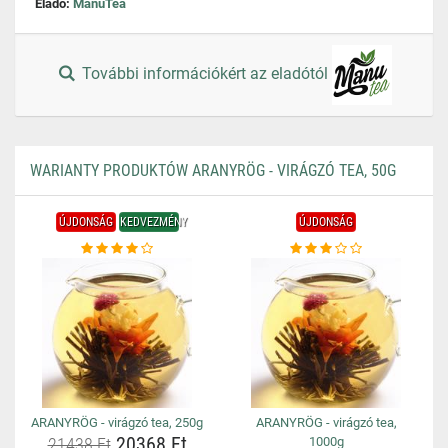
Eladó:
ManuTea
További információkért az eladótól
WARIANTY PRODUKTÓW ARANYRÖG - VIRÁGZÓ TEA, 50G
ÚJDONSÁG
KEDVEZMÉNY
ÚJDONSÁG
ARANYRÖG - virágzó tea, 250g
ARANYRÖG - virágzó tea,
20368 Ft
21438 Ft
1000g