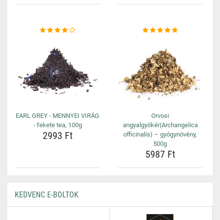
EARL GREY - MENNYEI VIRÁG
Orvosi
- fekete tea, 100g
angyalgyökér(Archangelica
2993 Ft
officinalis) – gyógynövény,
500g
5987 Ft
KEDVENC E-BOLTOK