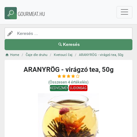
GOURMEAT.HU
Keresés
Home
Čaje dle druhu
Kvetoucí čaj
ARANYRÖG - virágzó tea, 50g
ARANYRÖG - virágzó tea, 50g
(Összesen
4
értékelés)
KEDVEZMÉNY
ÚJDONSÁG