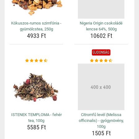
Kókuszos-rumos szimfónia -
Nigeria Origin csokoládé
gyümölcstea, 250g
lencse 64%, 500g
4933 Ft
10602 Ft
ÚJDONSÁG
ISTENEK TEMPLOMA - fehér
Citromfű levél (Melissa
tea, 100g
officinalis) - gyógynövény,
5585 Ft
100g
1505 Ft