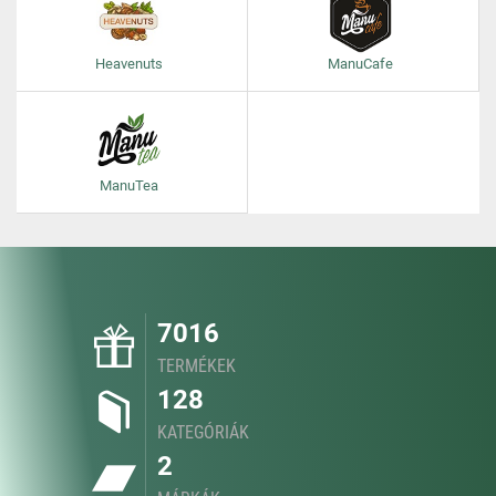
Heavenuts
ManuCafe
ManuTea
7016
TERMÉKEK
128
KATEGÓRIÁK
2