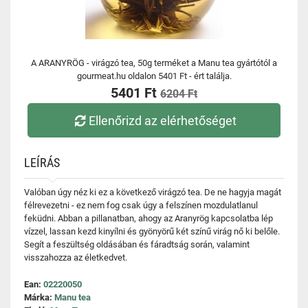
A ARANYRÖG - virágzó tea, 50g terméket a Manu tea gyártótól a
gourmeat.hu oldalon 5401 Ft - ért találja.
5401 Ft
6204 Ft
Ellenőrizd az elérhetőséget
LEÍRÁS
Valóban úgy néz ki ez a következő virágzó tea. De ne hagyja magát
félrevezetni - ez nem fog csak úgy a felszínen mozdulatlanul
feküdni. Abban a pillanatban, ahogy az Aranyrög kapcsolatba lép
vízzel, lassan kezd kinyílni és gyönyörű két színű virág nő ki belőle.
Segít a feszültség oldásában és fáradtság során, valamint
visszahozza az életkedvet.
Ean:
02220050
Márka:
Manu tea