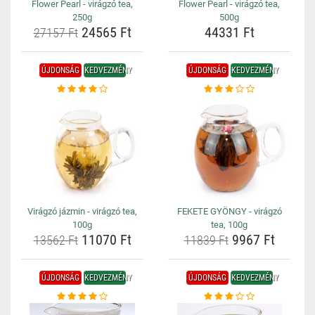
Flower Pearl - virágzó tea,
Flower Pearl - virágzó tea,
250g
500g
24565 Ft
44331 Ft
27157 Ft
ÚJDONSÁG
KEDVEZMÉNY
ÚJDONSÁG
KEDVEZMÉNY
Virágzó jázmin - virágzó tea,
FEKETE GYÖNGY - virágzó
100g
tea, 100g
11070 Ft
9967 Ft
13562 Ft
11839 Ft
ÚJDONSÁG
KEDVEZMÉNY
ÚJDONSÁG
KEDVEZMÉNY