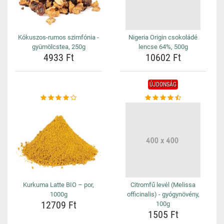
Kókuszos-rumos szimfónia -
Nigeria Origin csokoládé
gyümölcstea, 250g
lencse 64%, 500g
4933 Ft
10602 Ft
ÚJDONSÁG
Kurkuma Latte BIO – por,
Citromfű levél (Melissa
1000g
officinalis) - gyógynövény,
12709 Ft
100g
1505 Ft