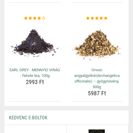
EARL GREY - MENNYEI VIRÁG
Orvosi
- fekete tea, 100g
angyalgyökér(Archangelica
2993 Ft
officinalis) – gyógynövény,
500g
5987 Ft
KEDVENC E-BOLTOK