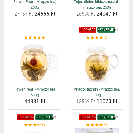
Flower Pearl - virágzó tea,
Tejes ölelés hibiszkusszal -
250g
virágzó tea, 250g
24565 Ft
24047 Ft
27157 Ft
26538 Ft
ÚJDONSÁG
KEDVEZMÉNY
Flower Pearl - virágzó tea,
Virágzó jázmin - virágzó tea,
500g
100g
44331 Ft
11070 Ft
13562 Ft
ÚJDONSÁG
KEDVEZMÉNY
ÚJDONSÁG
KEDVEZMÉNY