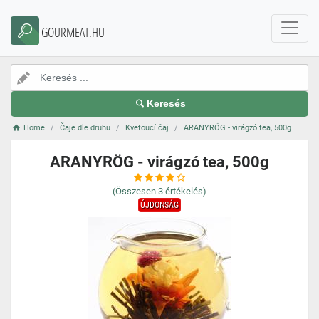
GOURMEAT.HU
Keresés
Home
Čaje dle druhu
Kvetoucí čaj
ARANYRÖG - virágzó tea, 500g
ARANYRÖG - virágzó tea, 500g
(Összesen
3
értékelés)
ÚJDONSÁG