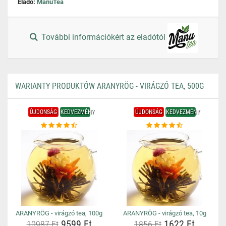
Eladó:
ManuTea
További információkért az eladótól
WARIANTY PRODUKTÓW ARANYRÖG - VIRÁGZÓ TEA, 500G
ÚJDONSÁG
KEDVEZMÉNY
ÚJDONSÁG
KEDVEZMÉNY
ARANYRÖG - virágzó tea, 100g
ARANYRÖG - virágzó tea, 10g
9599 Ft
1622 Ft
10987 Ft
1856 Ft