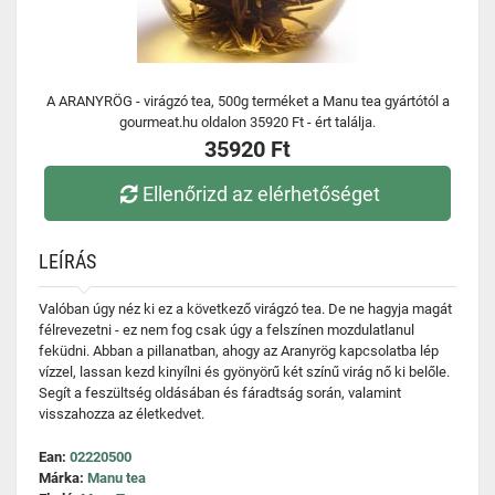
A ARANYRÖG - virágzó tea, 500g terméket a Manu tea gyártótól a
gourmeat.hu oldalon 35920 Ft - ért találja.
35920 Ft
Ellenőrizd az elérhetőséget
LEÍRÁS
Valóban úgy néz ki ez a következő virágzó tea. De ne hagyja magát
félrevezetni - ez nem fog csak úgy a felszínen mozdulatlanul
feküdni. Abban a pillanatban, ahogy az Aranyrög kapcsolatba lép
vízzel, lassan kezd kinyílni és gyönyörű két színű virág nő ki belőle.
Segít a feszültség oldásában és fáradtság során, valamint
visszahozza az életkedvet.
Ean:
02220500
Márka:
Manu tea