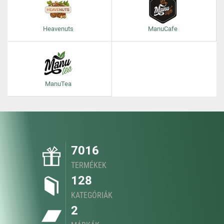
Heavenuts
ManuCafe
ManuTea
7016
TERMÉKEK
128
KATEGÓRIÁK
2