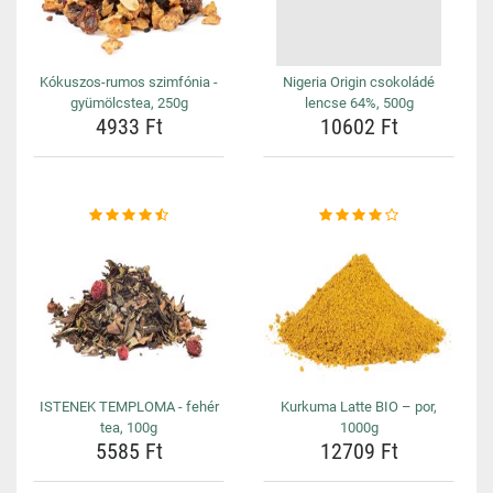
Kókuszos-rumos szimfónia -
Nigeria Origin csokoládé
gyümölcstea, 250g
lencse 64%, 500g
4933 Ft
10602 Ft
ISTENEK TEMPLOMA - fehér
Kurkuma Latte BIO – por,
tea, 100g
1000g
5585 Ft
12709 Ft