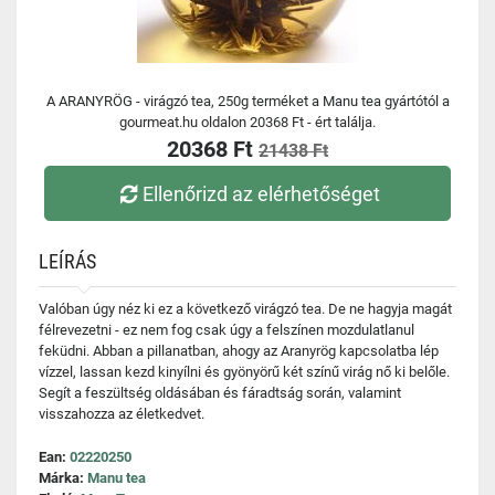
A ARANYRÖG - virágzó tea, 250g terméket a Manu tea gyártótól a
gourmeat.hu oldalon 20368 Ft - ért találja.
20368 Ft
21438 Ft
Ellenőrizd az elérhetőséget
LEÍRÁS
Valóban úgy néz ki ez a következő virágzó tea. De ne hagyja magát
félrevezetni - ez nem fog csak úgy a felszínen mozdulatlanul
feküdni. Abban a pillanatban, ahogy az Aranyrög kapcsolatba lép
vízzel, lassan kezd kinyílni és gyönyörű két színű virág nő ki belőle.
Segít a feszültség oldásában és fáradtság során, valamint
visszahozza az életkedvet.
Ean:
02220250
Márka:
Manu tea