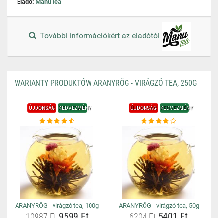
Eladó:
ManuTea
További információkért az eladótól
WARIANTY PRODUKTÓW ARANYRÖG - VIRÁGZÓ TEA, 250G
ÚJDONSÁG
KEDVEZMÉNY
ÚJDONSÁG
KEDVEZMÉNY
ARANYRÖG - virágzó tea, 100g
ARANYRÖG - virágzó tea, 50g
9599 Ft
5401 Ft
10987 Ft
6204 Ft