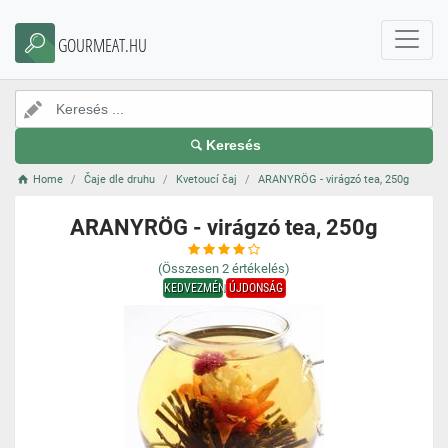
GOURMEAT.HU
Keresés
Home
Čaje dle druhu
Kvetoucí čaj
ARANYRÖG - virágzó tea, 250g
ARANYRÖG - virágzó tea, 250g
(Összesen
2
értékelés)
KEDVEZMÉNY
ÚJDONSÁG