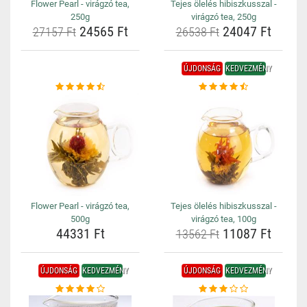
Flower Pearl - virágzó tea,
Tejes ölelés hibiszkusszal -
250g
virágzó tea, 250g
24565 Ft
24047 Ft
27157 Ft
26538 Ft
ÚJDONSÁG
KEDVEZMÉNY
Flower Pearl - virágzó tea,
Tejes ölelés hibiszkusszal -
500g
virágzó tea, 100g
44331 Ft
11087 Ft
13562 Ft
ÚJDONSÁG
KEDVEZMÉNY
ÚJDONSÁG
KEDVEZMÉNY