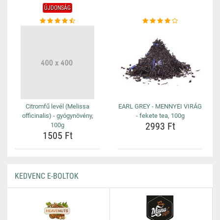
ÚJDONSÁG
Citromfű levél (Melissa
EARL GREY - MENNYEI VIRÁG
officinalis) - gyógynövény,
- fekete tea, 100g
2993 Ft
100g
1505 Ft
KEDVENC E-BOLTOK