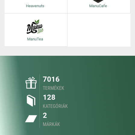
Heavenuts
ManuCafe
ManuTea
7016
TERMÉKEK
128
KATEGÓRIÁK
2
MÁRKÁK