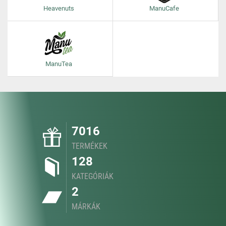
Heavenuts
ManuCafe
ManuTea
7016
TERMÉKEK
128
KATEGÓRIÁK
2
MÁRKÁK