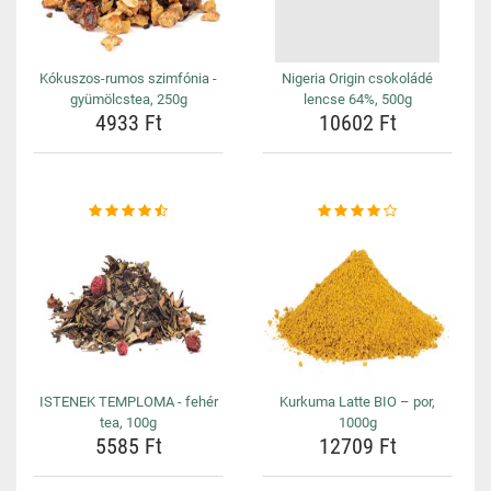
Kókuszos-rumos szimfónia -
Nigeria Origin csokoládé
gyümölcstea, 250g
lencse 64%, 500g
4933 Ft
10602 Ft
ISTENEK TEMPLOMA - fehér
Kurkuma Latte BIO – por,
tea, 100g
1000g
5585 Ft
12709 Ft