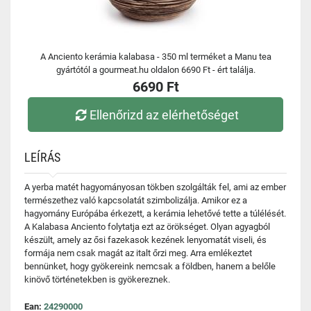
A Anciento kerámia kalabasa - 350 ml terméket a Manu tea
gyártótól a gourmeat.hu oldalon 6690 Ft - ért találja.
6690 Ft
Ellenőrizd az elérhetőséget
LEÍRÁS
A yerba matét hagyományosan tökben szolgálták fel, ami az ember
természethez való kapcsolatát szimbolizálja. Amikor ez a
hagyomány Európába érkezett, a kerámia lehetővé tette a túlélését.
A Kalabasa Anciento folytatja ezt az örökséget. Olyan agyagból
készült, amely az ősi fazekasok kezének lenyomatát viseli, és
formája nem csak magát az italt őrzi meg. Arra emlékeztet
bennünket, hogy gyökereink nemcsak a földben, hanem a belőle
kinövő történetekben is gyökereznek.
Ean:
24290000