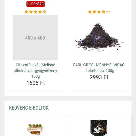
ÚJDONSÁG
Citromfű levél (Melissa
EARL GREY - MENNYEI VIRÁG
officinalis) - gyógynövény,
- fekete tea, 100g
2993 Ft
100g
1505 Ft
KEDVENC E-BOLTOK