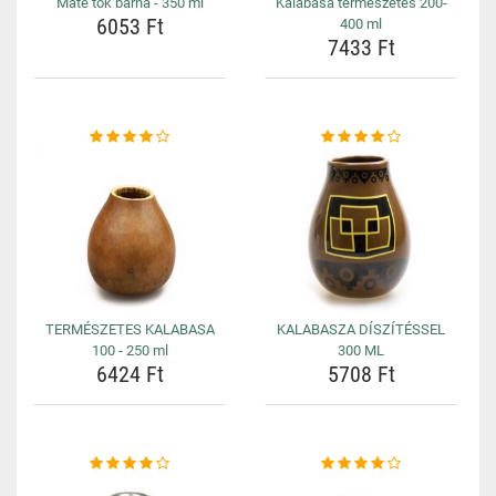
Maté tök barna - 350 ml
Kalabasa természetes 200-
6053 Ft
400 ml
7433 Ft
TERMÉSZETES KALABASA
KALABASZA DÍSZÍTÉSSEL
100 - 250 ml
300 ML
6424 Ft
5708 Ft