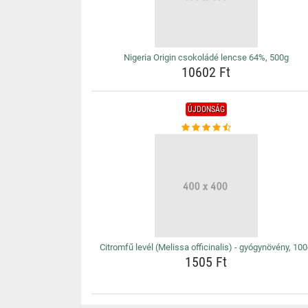
Nigeria Origin csokoládé lencse 64%, 500g
10602 Ft
ÚJDONSÁG
Citromfű levél (Melissa officinalis) - gyógynövény, 10
1505 Ft