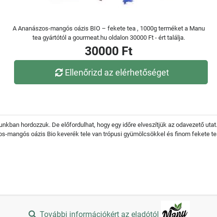
A Ananászos-mangós oázis BIO – fekete tea , 1000g terméket a Manu
tea gyártótól a gourmeat.hu oldalon 30000 Ft - ért találja.
30000 Ft
Ellenőrizd az elérhetőséget
ban hordozzuk. De előfordulhat, hogy egy időre elveszítjük az odavezető utat.
os-mangós oázis Bio keverék tele van trópusi gyümölcsökkel és finom fekete teá
További információkért az eladótól