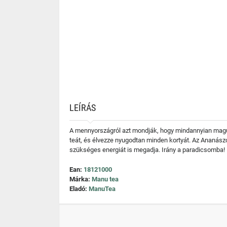
LEÍRÁS
A mennyországról azt mondják, hogy mindannyian magunk
teát, és élvezze nyugodtan minden kortyát. Az Ananász
szükséges energiát is megadja. Irány a paradicsomba!
Ean:
18121000
Márka:
Manu tea
Eladó:
ManuTea