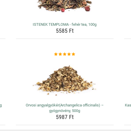
ISTENEK TEMPLOMA - fehér tea, 100g
5585 Ft
0g
Orvosi angyalgyökér(Archangelica officinalis) –
Kas
gyógynövény, 500g
5987 Ft