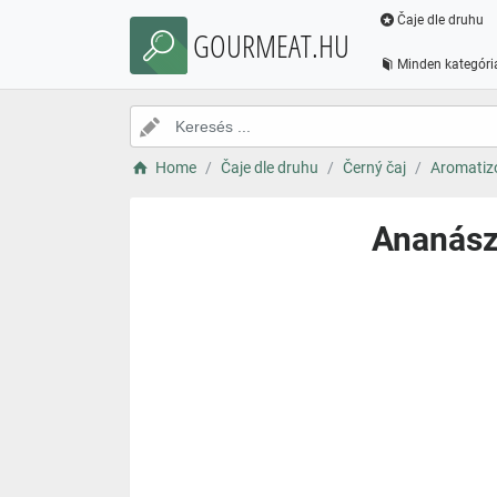
Čaje dle druhu
GOURMEAT.HU
Minden kategóri
Home
Čaje dle druhu
Černý čaj
Aromatizo
Ananász