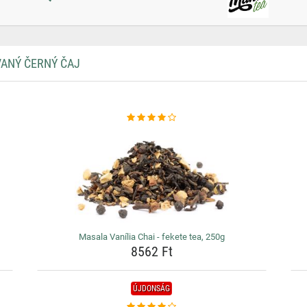
VANÝ ČERNÝ ČAJ
Masala Vanília Chai - fekete tea, 250g
8562 Ft
ÚJDONSÁG