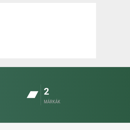
2
MÁRKÁK