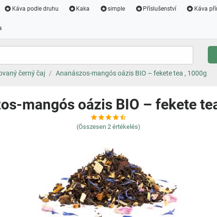
Káva podle druhu
Kaka
simple
Příslušenství
Káva pří
a
vaný černý čaj
Ananászos-mangós oázis BIO – fekete tea , 1000g
os-mangós oázis BIO – fekete tea
(Összesen
2
értékelés)