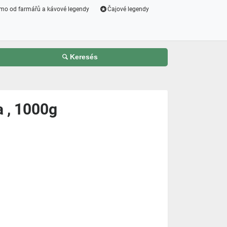
mo od farmářů a kávové legendy
Čajové legendy
Keresés
 , 1000g