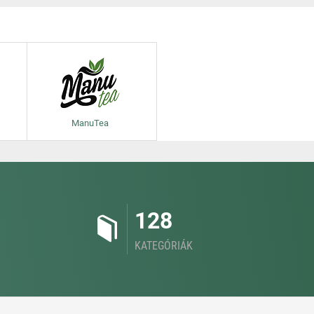
ManuTea
128
KATEGÓRIÁK