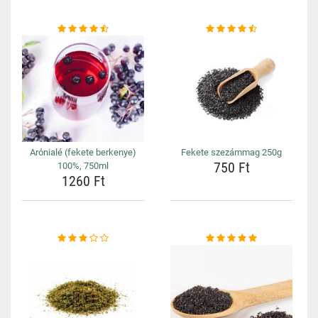
Arónialé (fekete berkenye)
Fekete szezámmag 250g
750 Ft
100%, 750ml
1260 Ft