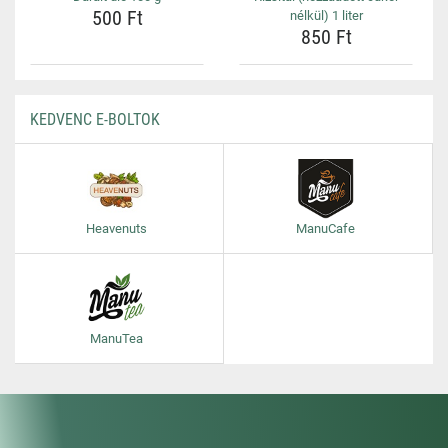
500 Ft
nélkül) 1 liter
850 Ft
KEDVENC E-BOLTOK
Heavenuts
ManuCafe
ManuTea