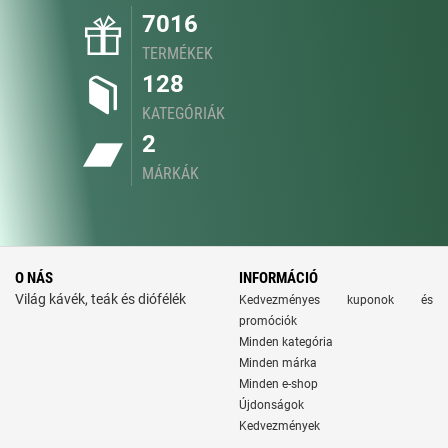
7016
TERMÉKEK
128
KATEGÓRIÁK
2
MÁRKÁK
O NÁS
INFORMÁCIÓ
Világ kávék, teák és diófélék
Kedvezményes kuponok és
promóciók
Minden kategória
Minden márka
Minden e-shop
Újdonságok
Kedvezmények