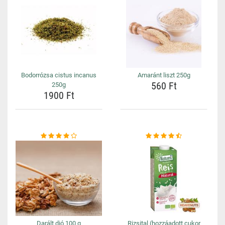
Bodorrózsa cistus incanus
Amaránt liszt 250g
560 Ft
250g
1900 Ft
Darált dió 100 g
Rizsital (hozzáadott cukor