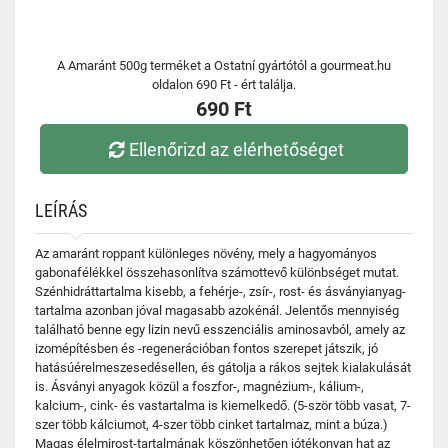
A Amaránt 500g terméket a Ostatní gyártótól a gourmeat.hu
oldalon 690 Ft - ért találja.
690 Ft
Ellenőrizd az elérhetőséget
LEÍRÁS
Az amaránt roppant különleges növény, mely a hagyományos
gabonafélékkel összehasonlítva számottevő különbséget mutat.
Szénhidráttartalma kisebb, a fehérje-, zsír-, rost- és ásványianyag-
tartalma azonban jóval magasabb azokénál. Jelentős mennyiség
található benne egy lizin nevű esszenciális aminosavból, amely az
izomépítésben és -regenerációban fontos szerepet játszik, jó
hatásúérelmeszesedésellen, és gátolja a rákos sejtek kialakulását
is. Ásványi anyagok közül a foszfor-, magnézium-, kálium-,
kalcium-, cink- és vastartalma is kiemelkedő. (5-ször több vasat, 7-
szer több kálciumot, 4-szer több cinket tartalmaz, mint a búza.)
Magas élelmirost-tartalmának köszönhetően jótékonyan hat az