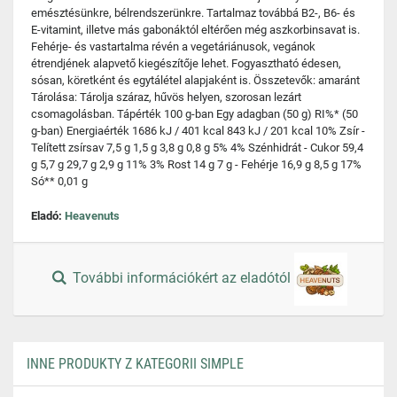
emésztésünkre, bélrendszerünkre. Tartalmaz továbbá B2-, B6- és
E-vitamint, illetve más gabonáktól eltérően még aszkorbinsavat is.
Fehérje- és vastartalma révén a vegetáriánusok, vegánok
étrendjének alapvető kiegészítője lehet. Fogyasztható édesen,
sósan, köretként és egytálétel alapjaként is. Összetevők: amaránt
Tárolása: Tárolja száraz, hűvös helyen, szorosan lezárt
csomagolásban. Tápérték 100 g-ban Egy adagban (50 g) RI%* (50
g-ban) Energiaérték 1686 kJ / 401 kcal 843 kJ / 201 kcal 10% Zsír -
Telített zsírsav 7,5 g 1,5 g 3,8 g 0,8 g 5% 4% Szénhidrát - Cukor 59,4
g 5,7 g 29,7 g 2,9 g 11% 3% Rost 14 g 7 g - Fehérje 16,9 g 8,5 g 17%
Só** 0,01 g
Eladó:
Heavenuts
További információkért az eladótól
INNE PRODUKTY Z KATEGORII SIMPLE