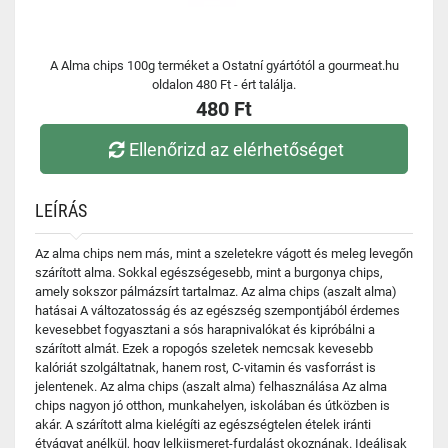
A Alma chips 100g terméket a Ostatní gyártótól a gourmeat.hu
oldalon 480 Ft - ért találja.
480 Ft
Ellenőrizd az elérhetőséget
LEÍRÁS
Az alma chips nem más, mint a szeletekre vágott és meleg levegőn
szárított alma. Sokkal egészségesebb, mint a burgonya chips,
amely sokszor pálmázsírt tartalmaz. Az alma chips (aszalt alma)
hatásai A változatosság és az egészség szempontjából érdemes
kevesebbet fogyasztani a sós harapnivalókat és kipróbálni a
szárított almát. Ezek a ropogós szeletek nemcsak kevesebb
kalóriát szolgáltatnak, hanem rost, C-vitamin és vasforrást is
jelentenek. Az alma chips (aszalt alma) felhasználása Az alma
chips nagyon jó otthon, munkahelyen, iskolában és útközben is
akár. A szárított alma kielégíti az egészségtelen ételek iránti
étvágyat anélkül, hogy lelkiismeret-furdalást okoznának. Ideálisak