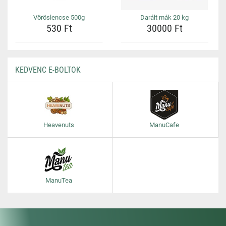
Vöröslencse 500g
Darált mák 20 kg
530 Ft
30000 Ft
KEDVENC E-BOLTOK
Heavenuts
ManuCafe
ManuTea