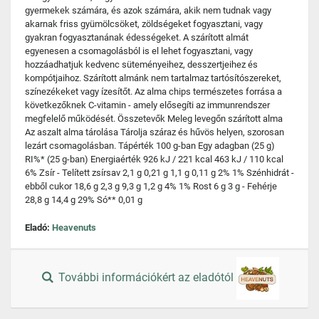
gyermekek számára, és azok számára, akik nem tudnak vagy
akarnak friss gyümölcsöket, zöldségeket fogyasztani, vagy
gyakran fogyasztanának édességeket. A szárított almát
egyenesen a csomagolásból is el lehet fogyasztani, vagy
hozzáadhatjuk kedvenc süteményeihez, desszertjeihez és
kompótjaihoz. Szárított almánk nem tartalmaz tartósítószereket,
színezékeket vagy ízesítőt. Az alma chips természetes forrása a
következőknek C-vitamin - amely elősegíti az immunrendszer
megfelelő működését. Összetevők Meleg levegőn szárított alma
Az aszalt alma tárolása Tárolja száraz és hűvös helyen, szorosan
lezárt csomagolásban. Tápérték 100 g-ban Egy adagban (25 g)
RI%* (25 g-ban) Energiaérték 926 kJ / 221 kcal 463 kJ / 110 kcal
6% Zsír - Telített zsírsav 2,1 g 0,21 g 1,1 g 0,11 g 2% 1% Szénhidrát -
ebből cukor 18,6 g 2,3 g 9,3 g 1,2 g 4% 1% Rost 6 g 3 g - Fehérje
28,8 g 14,4 g 29% Só** 0,01 g
Eladó:
Heavenuts
További információkért az eladótól