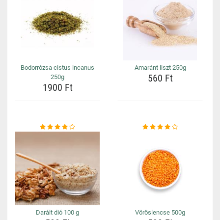
Bodorrózsa cistus incanus
Amaránt liszt 250g
560 Ft
250g
1900 Ft
Darált dió 100 g
Vöröslencse 500g