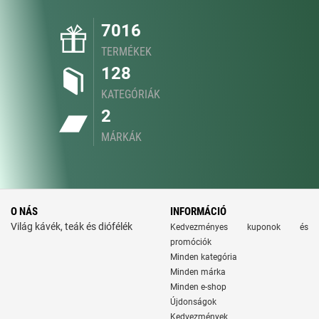
7016
TERMÉKEK
128
KATEGÓRIÁK
2
MÁRKÁK
O NÁS
INFORMÁCIÓ
Világ kávék, teák és diófélék
Kedvezményes kuponok és
promóciók
Minden kategória
Minden márka
Minden e-shop
Újdonságok
Kedvezmények