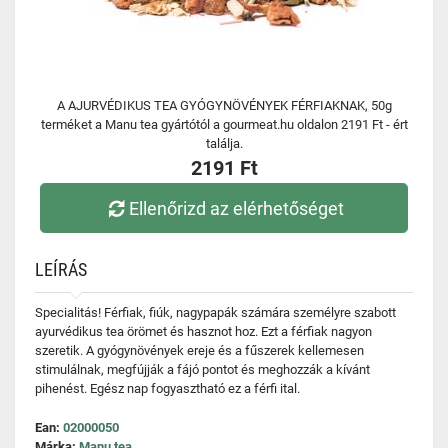
A AJURVÉDIKUS TEA GYÓGYNÖVÉNYEK FÉRFIAKNAK, 50g
terméket a Manu tea gyártótól a gourmeat.hu oldalon 2191 Ft - ért
találja.
2191 Ft
Ellenőrizd az elérhetőséget
LEÍRÁS
Specialitás! Férfiak, fiúk, nagypapák számára személyre szabott
ayurvédikus tea örömet és hasznot hoz. Ezt a férfiak nagyon
szeretik. A gyógynövények ereje és a fűszerek kellemesen
stimulálnak, megfújják a fájó pontot és meghozzák a kívánt
pihenést. Egész nap fogyasztható ez a férfi ital.
Ean:
02000050
Márka:
Manu tea