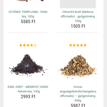
ISTENEK TEMPLOMA - fehér
Citromfű levél (Melissa
tea, 100g
officinalis) - gyógynövény,
5585 Ft
100g
1505 Ft
EARL GREY - MENNYEI VIRÁG
Orvosi
- fekete tea, 100g
angyalgyökér(Archangelica
2993 Ft
officinalis) – gyógynövény,
500g
5987 Ft