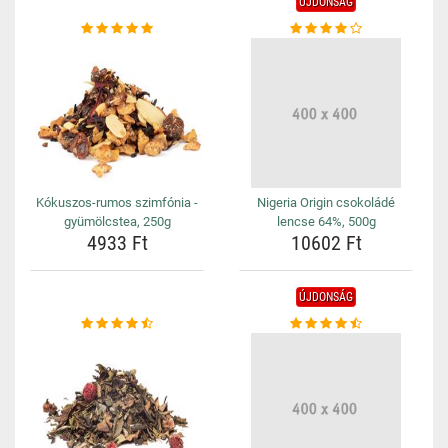
ÚJDONSÁG
Kókuszos-rumos szimfónia -
Nigeria Origin csokoládé
gyümölcstea, 250g
lencse 64%, 500g
4933 Ft
10602 Ft
ÚJDONSÁG