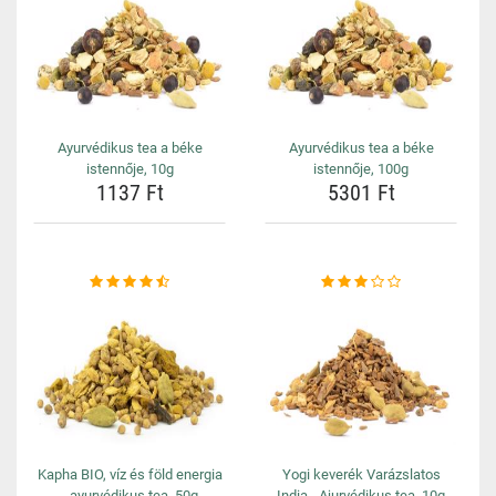
Ayurvédikus tea a béke
Ayurvédikus tea a béke
istennője, 10g
istennője, 100g
1137 Ft
5301 Ft
Kapha BIO, víz és föld energia
Yogi keverék Varázslatos
- ayurvédikus tea, 50g
India - Ajurvédikus tea, 10g