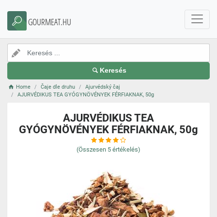
GOURMEAT.HU
Keresés
Home
Čaje dle druhu
Ajurvédský čaj
AJURVÉDIKUS TEA GYÓGYNÖVÉNYEK FÉRFIAKNAK, 50g
AJURVÉDIKUS TEA
GYÓGYNÖVÉNYEK FÉRFIAKNAK, 50g
(Összesen
5
értékelés)