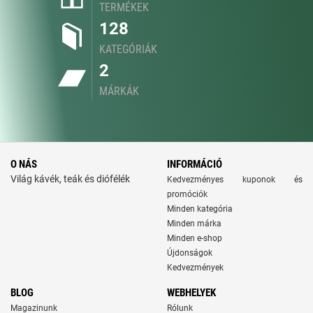
TERMÉKEK
128
KATEGÓRIÁK
2
MÁRKÁK
O NÁS
INFORMÁCIÓ
Világ kávék, teák és diófélék
Kedvezményes kuponok és
promóciók
Minden kategória
Minden márka
Minden e-shop
Újdonságok
Kedvezmények
BLOG
WEBHELYEK
Magazinunk
Rólunk