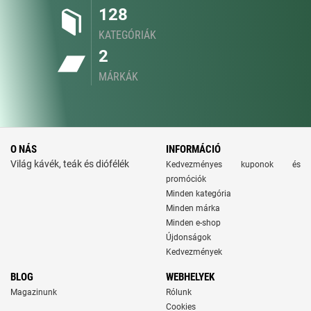
128
KATEGÓRIÁK
2
MÁRKÁK
O NÁS
INFORMÁCIÓ
Világ kávék, teák és diófélék
Kedvezményes kuponok és
promóciók
Minden kategória
Minden márka
Minden e-shop
Újdonságok
Kedvezmények
BLOG
WEBHELYEK
Magazinunk
Rólunk
Cookies