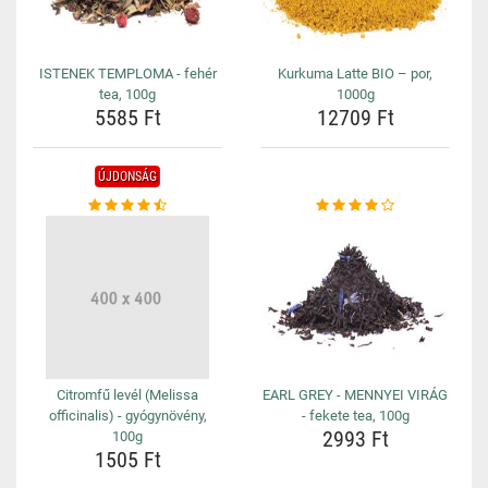
ISTENEK TEMPLOMA - fehér
Kurkuma Latte BIO – por,
tea, 100g
1000g
5585 Ft
12709 Ft
ÚJDONSÁG
Citromfű levél (Melissa
EARL GREY - MENNYEI VIRÁG
officinalis) - gyógynövény,
- fekete tea, 100g
2993 Ft
100g
1505 Ft