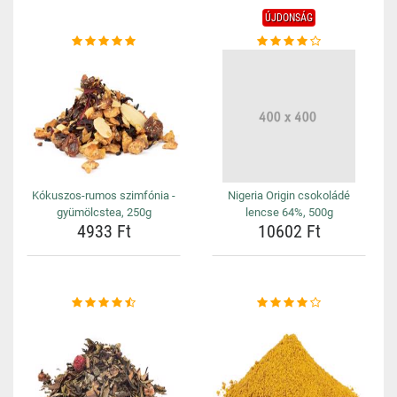
ÚJDONSÁG
Kókuszos-rumos szimfónia -
Nigeria Origin csokoládé
gyümölcstea, 250g
lencse 64%, 500g
4933 Ft
10602 Ft