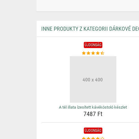
INNE PRODUKTY Z KATEGORII DÁRKOVÉ DE
ÚJDONSÁG
A tél illata ízesített kávékóstoló készlet
7487 Ft
ÚJDONSÁG