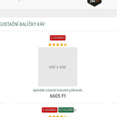
GUSTAČNÍ BALÍČKY KÁV
ÚJDONSÁG
Ajándék kóstoló készlet pótkávék
6605 Ft
ÚJDONSÁG
KEDVEZMÉNY