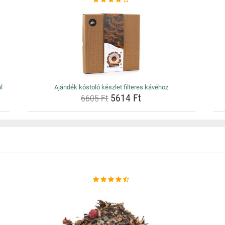
l
Ajándék kóstoló készlet filteres kávéhoz
5614 Ft
6605 Ft