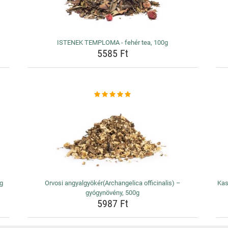
ISTENEK TEMPLOMA - fehér tea, 100g
5585 Ft
0g
Orvosi angyalgyökér(Archangelica officinalis) –
Kas
gyógynövény, 500g
5987 Ft