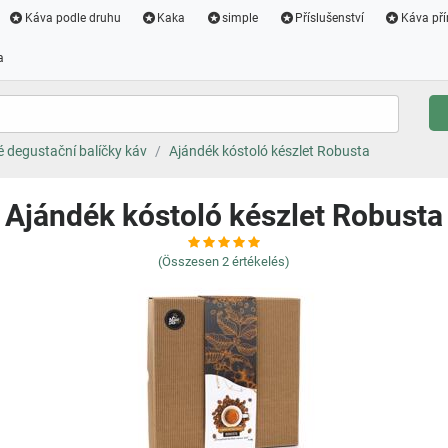
Káva podle druhu
Kaka
simple
Příslušenství
Káva pří
a
 degustační balíčky káv
Ajándék kóstoló készlet Robusta
Ajándék kóstoló készlet Robusta
(Összesen
2
értékelés)