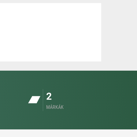
2
MÁRKÁK