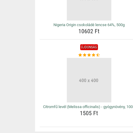
Nigeria Origin csokoládé lencse 64%, 500g
10602 Ft
ÚJDONSÁG
Citromfű levél (Melissa officinalis) - gyógynövény, 10
1505 Ft