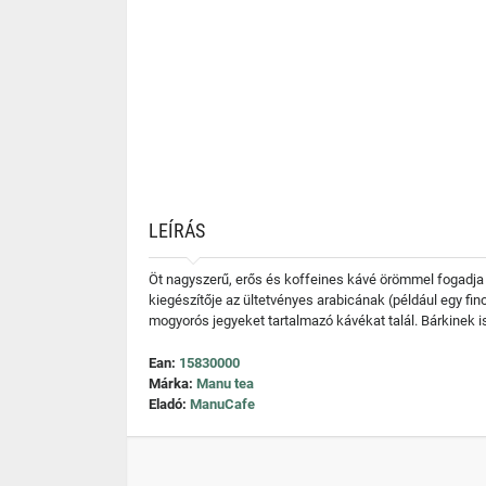
LEÍRÁS
Öt nagyszerű, erős és koffeines kávé örömmel fogadja 
kiegészítője az ültetvényes arabicának (például egy 
mogyorós jegyeket tartalmazó kávékat talál. Bárkinek i
Ean:
15830000
Márka:
Manu tea
Eladó:
ManuCafe