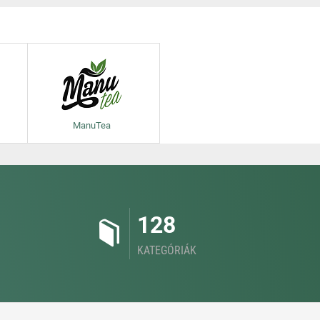
ManuTea
128
KATEGÓRIÁK