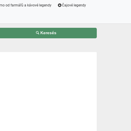
mo od farmářů a kávové legendy
Čajové legendy
Keresés