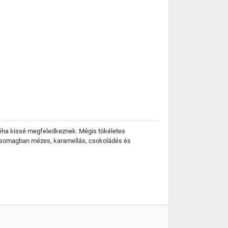
 néha kissé megfeledkeznek. Mégis tökéletes
ékcsomagban mézes, karamellás, csokoládés és