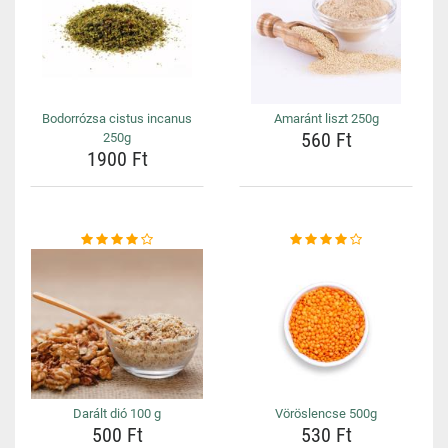
Bodorrózsa cistus incanus
Amaránt liszt 250g
560 Ft
250g
1900 Ft
Darált dió 100 g
Vöröslencse 500g
500 Ft
530 Ft