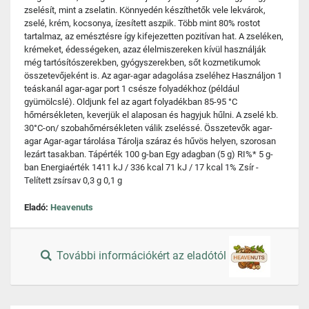
zselésít, mint a zselatin. Könnyedén készíthetők vele lekvárok,
zselé, krém, kocsonya, ízesített aszpik. Több mint 80% rostot
tartalmaz, az emésztésre így kifejezetten pozitívan hat. A zseléken,
krémeket, édességeken, azaz élelmiszereken kívül használják
még tartósítószerekben, gyógyszerekben, sőt kozmetikumok
összetevőjeként is. Az agar-agar adagolása zseléhez Használjon 1
teáskanál agar-agar port 1 csésze folyadékhoz (például
gyümölcslé). Oldjunk fel az agart folyadékban 85-95 °C
hőmérsékleten, keverjük el alaposan és hagyjuk hűlni. A zselé kb.
30°C-on/ szobahőmérsékleten válik zseléssé. Összetevők agar-
agar Agar-agar tárolása Tárolja száraz és hűvös helyen, szorosan
lezárt tasakban. Tápérték 100 g-ban Egy adagban (5 g) RI%* 5 g-
ban Energiaérték 1411 kJ / 336 kcal 71 kJ / 17 kcal 1% Zsír -
Telített zsírsav 0,3 g 0,1 g
Eladó:
Heavenuts
További információkért az eladótól