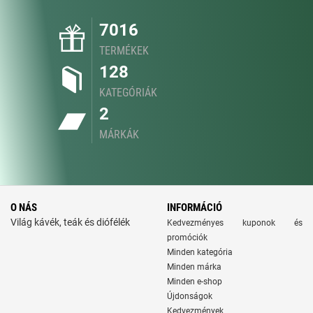
7016
TERMÉKEK
128
KATEGÓRIÁK
2
MÁRKÁK
O NÁS
INFORMÁCIÓ
Világ kávék, teák és diófélék
Kedvezményes kuponok és
promóciók
Minden kategória
Minden márka
Minden e-shop
Újdonságok
Kedvezmények