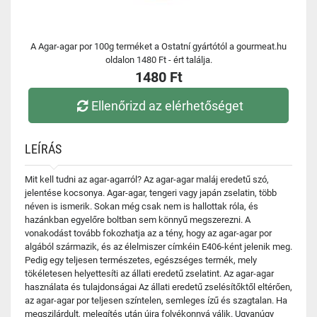
A Agar-agar por 100g terméket a Ostatní gyártótól a gourmeat.hu
oldalon 1480 Ft - ért találja.
1480 Ft
Ellenőrizd az elérhetőséget
LEÍRÁS
Mit kell tudni az agar-agarról? Az agar-agar maláj eredetű szó,
jelentése kocsonya. Agar-agar, tengeri vagy japán zselatin, több
néven is ismerik. Sokan még csak nem is hallottak róla, és
hazánkban egyelőre boltban sem könnyű megszerezni. A
vonakodást tovább fokozhatja az a tény, hogy az agar-agar por
algából származik, és az élelmiszer címkéin E406-ként jelenik meg.
Pedig egy teljesen természetes, egészséges termék, mely
tökéletesen helyettesíti az állati eredetű zselatint. Az agar-agar
használata és tulajdonságai Az állati eredetű zselésítőktől eltérően,
az agar-agar por teljesen színtelen, semleges ízű és szagtalan. Ha
megszilárdult, melegítés után újra folyékonnyá válik. Ugyanúgy