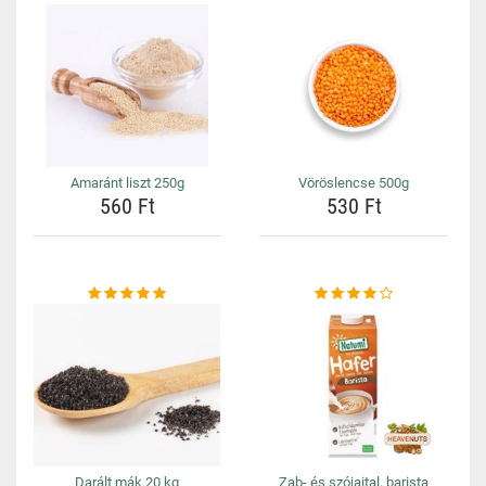
Amaránt liszt 250g
Vöröslencse 500g
560 Ft
530 Ft
Darált mák 20 kg
Zab- és szójaital, barista