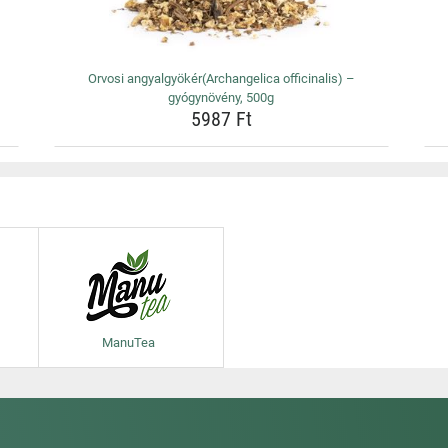
Orvosi angyalgyökér(Archangelica officinalis) –
gyógynövény, 500g
5987 Ft
ManuTea