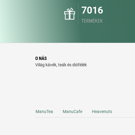
7016
TERMÉKEK
O NÁS
Világ kávék, teák és diófélék
ManuTea
ManuCafe
Heavenuts