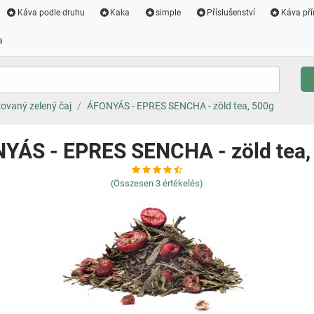
Káva podle druhu
Kaka
simple
Příslušenství
Káva pří
a
ovaný zelený čaj
ÁFONYÁS - EPRES SENCHA - zöld tea, 500g
YÁS - EPRES SENCHA - zöld tea,
(Összesen
3
értékelés)