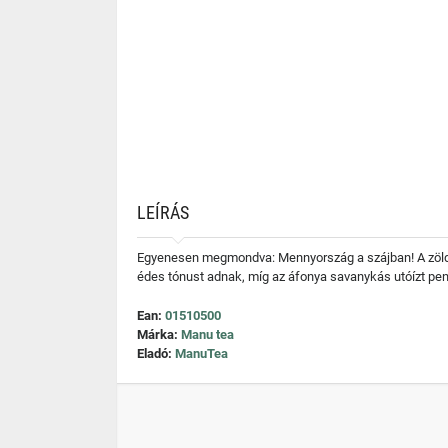
LEÍRÁS
Egyenesen megmondva: Mennyország a szájban! A zöld t
édes tónust adnak, míg az áfonya savanykás utóízt peng
Ean:
01510500
Márka:
Manu tea
Eladó:
ManuTea