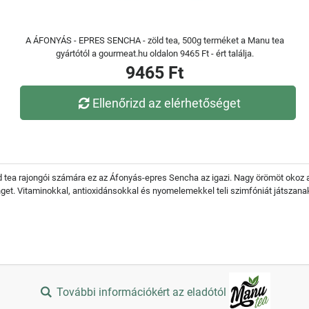
A ÁFONYÁS - EPRES SENCHA - zöld tea, 500g terméket a Manu tea
gyártótól a gourmeat.hu oldalon 9465 Ft - ért találja.
9465 Ft
Ellenőrizd az elérhetőséget
ea rajongói számára ez az Áfonyás-epres Sencha az igazi. Nagy örömöt okoz a t
et. Vitaminokkal, antioxidánsokkal és nyomelemekkel teli szimfóniát játszanak
További információkért az eladótól