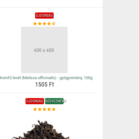
ÚJDONSÁG
tromfű levél (Melissa officinalis) - gyógynövény, 100g
1505 Ft
ÚJDONSÁG
KEDVEZMÉNY