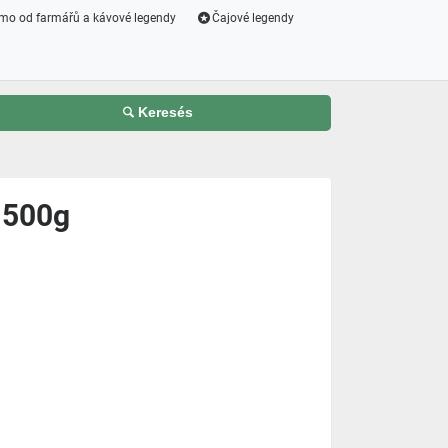
mo od farmářů a kávové legendy
Čajové legendy
Keresés
 500g