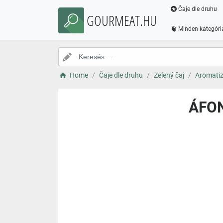
Čaje dle druhu
GOURMEAT.HU
Minden kategóri
Home
Čaje dle druhu
Zelený čaj
Aromatiz
ÁFON