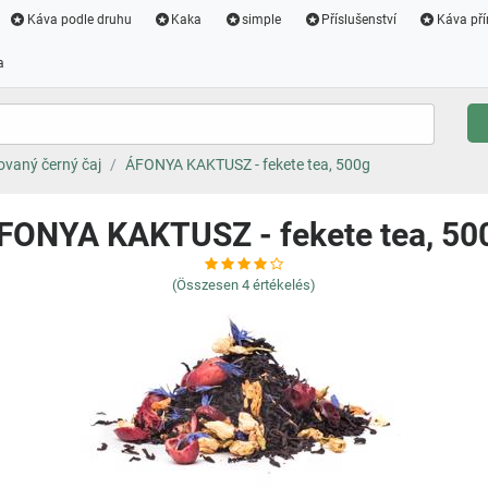
Káva podle druhu
Kaka
simple
Příslušenství
Káva pří
a
vaný černý čaj
ÁFONYA KAKTUSZ - fekete tea, 500g
FONYA KAKTUSZ - fekete tea, 50
(Összesen
4
értékelés)