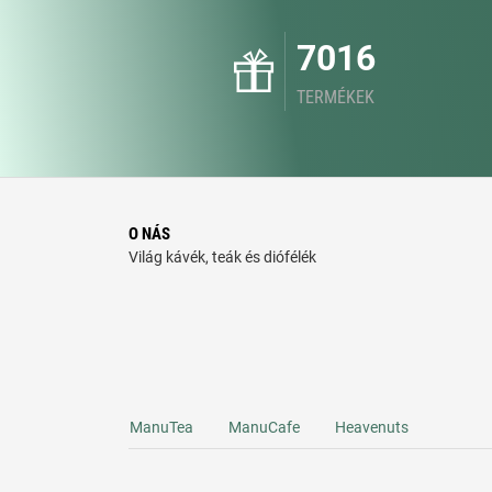
7016
TERMÉKEK
O NÁS
Világ kávék, teák és diófélék
ManuTea
ManuCafe
Heavenuts