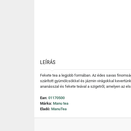
LEÍRÁS
Fekete tea a legjobb formában. Az édes savas finomság a
szárított gyümölcsökkel és jázmin virágokkal kevertünk 
ananásszal és fekete teával a szigetről, amelyen az első
Ean:
01170500
Márka:
Manu tea
Eladó:
ManuTea