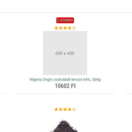
ÚJDONSÁG
Nigeria Origin csokoládé lencse 64%, 500g
10602 Ft