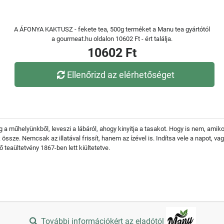
A ÁFONYA KAKTUSZ - fekete tea, 500g terméket a Manu tea gyártótól
a gourmeat.hu oldalon 10602 Ft - ért találja.
10602 Ft
Ellenőrizd az elérhetőséget
 műhelyünkből, leveszi a lábáról, ahogy kinyitja a tasakot. Hogy is nem, amikor
össze. Nemcsak az illatával frissít, hanem az ízével is. Indítsa vele a napot, va
 teaültetvény 1867-ben lett kiültetetve.
További információkért az eladótól