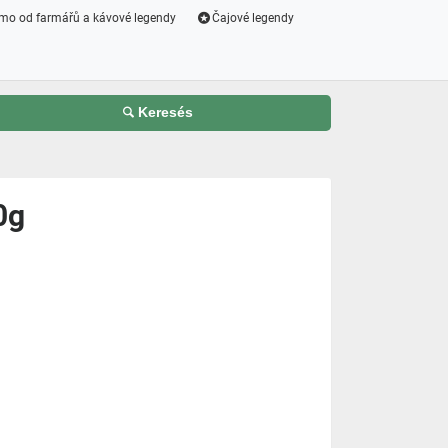
mo od farmářů a kávové legendy
Čajové legendy
Keresés
0g