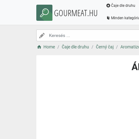
Čaje dle druhu
GOURMEAT.HU
Minden kategóri
Home
Čaje dle druhu
Černý čaj
Aromatizo
Á