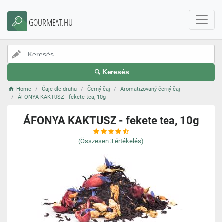
GOURMEAT.HU
Keresés
Home
Čaje dle druhu
Černý čaj
Aromatizovaný černý čaj
ÁFONYA KAKTUSZ - fekete tea, 10g
ÁFONYA KAKTUSZ - fekete tea, 10g
(Összesen
3
értékelés)