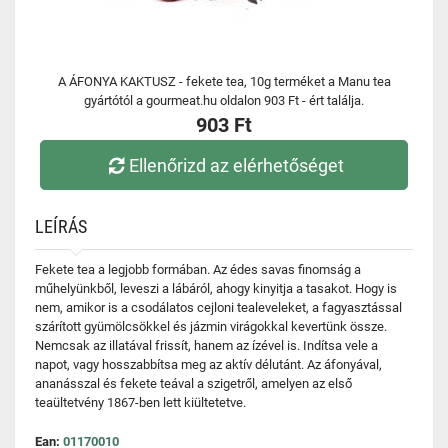
A ÁFONYA KAKTUSZ - fekete tea, 10g terméket a Manu tea
gyártótól a gourmeat.hu oldalon 903 Ft - ért találja.
903 Ft
Ellenőrizd az elérhetőséget
LEÍRÁS
Fekete tea a legjobb formában. Az édes savas finomság a
műhelyünkből, leveszi a lábáról, ahogy kinyitja a tasakot. Hogy is
nem, amikor is a csodálatos cejloni tealeveleket, a fagyasztással
szárított gyümölcsökkel és jázmin virágokkal kevertünk össze.
Nemcsak az illatával frissít, hanem az ízével is. Indítsa vele a
napot, vagy hosszabbítsa meg az aktív délutánt. Az áfonyával,
ananásszal és fekete teával a szigetről, amelyen az első
teaültetvény 1867-ben lett kiültetetve.
Ean:
01170010