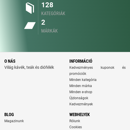
128
KATEGÓRIÁK
2
MÁRKÁK
O NÁS
INFORMÁCIÓ
Világ kávék, teák és diófélék
Kedvezményes kuponok és
promóciók
Minden kategória
Minden márka
Minden e-shop
Újdonságok
Kedvezmények
BLOG
WEBHELYEK
Magazinunk
Rólunk
Cookies