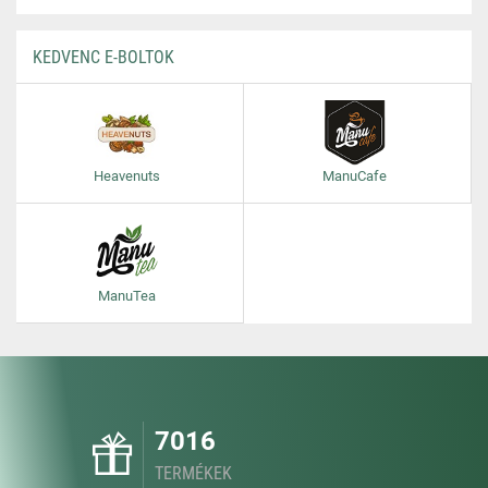
KEDVENC E-BOLTOK
Heavenuts
ManuCafe
ManuTea
7016
TERMÉKEK