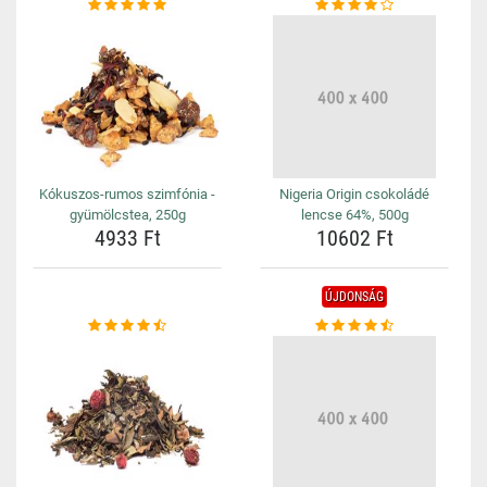
Kókuszos-rumos szimfónia -
Nigeria Origin csokoládé
gyümölcstea, 250g
lencse 64%, 500g
4933 Ft
10602 Ft
ÚJDONSÁG