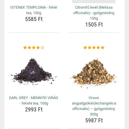
ISTENEK TEMPLOMA - fehér
Citromfű levél (Melissa
tea, 100g
officinalis) - gyógynövény,
5585 Ft
100g
1505 Ft
EARL GREY - MENNYEI VIRÁG
Orvosi
- fekete tea, 100g
angyalgyökér(Archangelica
2993 Ft
officinalis) – gyógynövény,
500g
5987 Ft