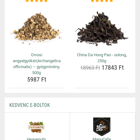
Orvosi
China Da Hong Pao - oolong,
angyalgyökér(Archangelica
250g
17843 Ft
officinalis) – gyógynövény,
18963 Ft
500g
5987 Ft
KEDVENC E-BOLTOK
Heavenuts
ManuCafe