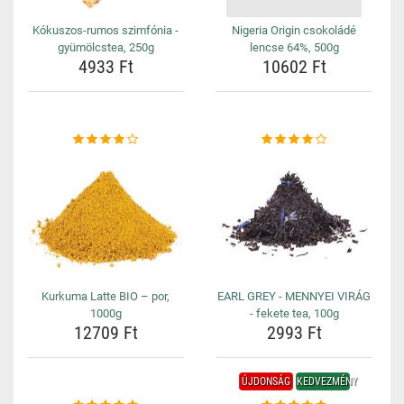
Kókuszos-rumos szimfónia -
Nigeria Origin csokoládé
gyümölcstea, 250g
lencse 64%, 500g
4933 Ft
10602 Ft
Kurkuma Latte BIO – por,
EARL GREY - MENNYEI VIRÁG
1000g
- fekete tea, 100g
12709 Ft
2993 Ft
ÚJDONSÁG
KEDVEZMÉNY