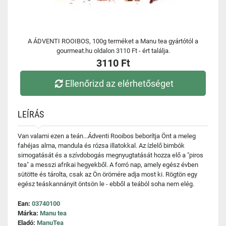
A ÁDVENTI ROOIBOS, 100g terméket a Manu tea gyártótól a
gourmeat.hu oldalon 3110 Ft - ért találja.
3110 Ft
Ellenőrizd az elérhetőséget
LEÍRÁS
Van valami ezen a teán...Ádventi Rooibos beborítja Önt a meleg
fahéjas alma, mandula és rózsa illatokkal. Az ízlelő bimbók
simogatását és a szívdobogás megnyugtatását hozza elő a "piros
tea" a messzi afrikai hegyekből. A forró nap, amely egész évben
sütötte és tárolta, csak az Ön örömére adja most ki. Rögtön egy
egész teáskannányit öntsön le - ebből a teából soha nem elég.
Ean:
03740100
Márka:
Manu tea
Eladó:
ManuTea