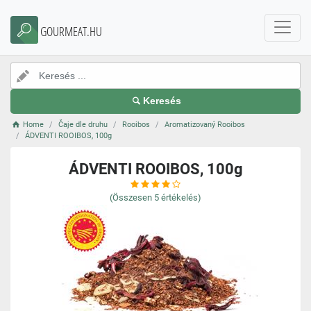
GOURMEAT.HU
Keresés
Home
Čaje dle druhu
Rooibos
Aromatizovaný Rooibos
ÁDVENTI ROOIBOS, 100g
ÁDVENTI ROOIBOS, 100g
(Összesen
5
értékelés)