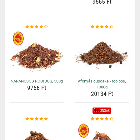
9565 Ft
NARANCSOS ROOIBOS, 500g
Áfonyás cupcake - rooibos,
9766 Ft
1000g
20134 Ft
ÚJDONSÁG