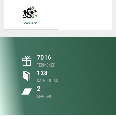
ManuTea
7016
TERMÉKEK
128
KATEGÓRIÁK
2
MÁRKÁK