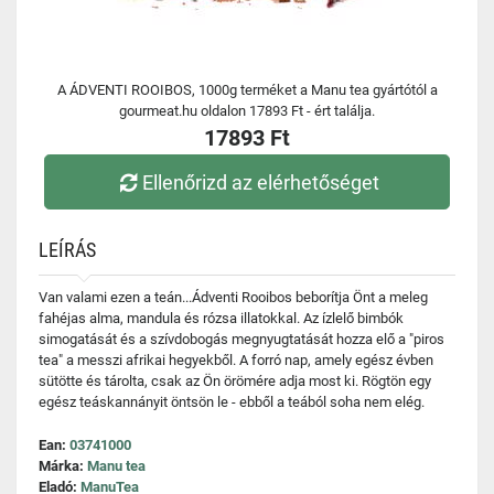
A ÁDVENTI ROOIBOS, 1000g terméket a Manu tea gyártótól a
gourmeat.hu oldalon 17893 Ft - ért találja.
17893 Ft
Ellenőrizd az elérhetőséget
LEÍRÁS
Van valami ezen a teán...Ádventi Rooibos beborítja Önt a meleg
fahéjas alma, mandula és rózsa illatokkal. Az ízlelő bimbók
simogatását és a szívdobogás megnyugtatását hozza elő a "piros
tea" a messzi afrikai hegyekből. A forró nap, amely egész évben
sütötte és tárolta, csak az Ön örömére adja most ki. Rögtön egy
egész teáskannányit öntsön le - ebből a teából soha nem elég.
Ean:
03741000
Márka:
Manu tea
Eladó:
ManuTea