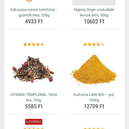
Kókuszos-rumos szimfónia -
Nigeria Origin csokoládé
gyümölcstea, 250g
lencse 64%, 500g
4933 Ft
10602 Ft
ISTENEK TEMPLOMA - fehér
Kurkuma Latte BIO – por,
tea, 100g
1000g
5585 Ft
12709 Ft
ÚJDONSÁG