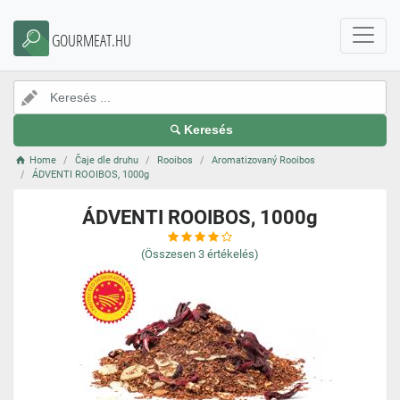
GOURMEAT.HU
Keresés
Home
Čaje dle druhu
Rooibos
Aromatizovaný Rooibos
ÁDVENTI ROOIBOS, 1000g
ÁDVENTI ROOIBOS, 1000g
(Összesen
3
értékelés)