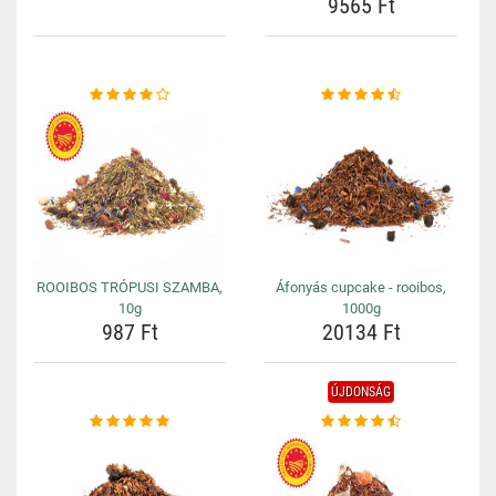
9565 Ft
ROOIBOS TRÓPUSI SZAMBA,
Áfonyás cupcake - rooibos,
10g
1000g
987 Ft
20134 Ft
ÚJDONSÁG