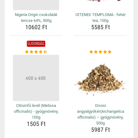
Nigeria Origin csokoládé
ISTENEK TEMPLOMA - fehér
lencse 64%, 500g
tea, 100g
10602 Ft
5585 Ft
ÚJDONSÁG
Citromfű levél (Melissa
Orvosi
officinalis) - gyógynövény,
angyalgyökér(Archangelica
100g
officinalis) – gyógynövény,
1505 Ft
500g
5987 Ft