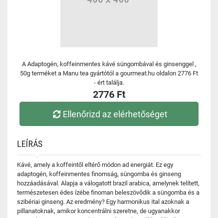
A Adaptogén, koffeinmentes kávé süngombával és ginsenggel ,
50g terméket a Manu tea gyártótól a gourmeat.hu oldalon 2776 Ft
- ért találja.
2776 Ft
Ellenőrizd az elérhetőséget
LEÍRÁS
Kávé, amely a koffeintől eltérő módon ad energiát. Ez egy
adaptogén, koffeinmentes finomság, süngomba és ginseng
hozzáadásával. Alapja a válogatott brazil arabica, amelynek telített,
természetesen édes ízébe finoman beleszövődik a süngomba és a
szibériai ginseng. Az eredmény? Egy harmonikus ital azoknak a
pillanatoknak, amikor koncentrálni szeretne, de ugyanakkor