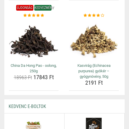
ÚJDONSÁG
KEDVEZMÉNY
China Da Hong Pao - oolong,
Kasvirág (Echinacea
250g
purpurea) gyökér –
17843 Ft
18963 Ft
gyógynövény, 50g
2191 Ft
KEDVENC E-BOLTOK