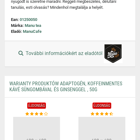
nyugodt is szeretne maradni. Reggeli megbeszélés, délutáni
tanulás, esti olvasás? Mindenhol megtalálja a helyét.
Ean:
01250050
Márka:
Manu tea
Eladó:
ManuCafe
További információkért az eladótól
WARIANTY PRODUKTÓW ADAPTOGÉN, KOFFEINMENTES
KÁVÉ SÜNGOMBÁVAL ÉS GINSENGGEL , 50G
ÚJDONSÁG
ÚJDONSÁG