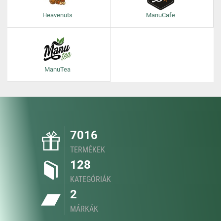
Heavenuts
ManuCafe
ManuTea
7016
TERMÉKEK
128
KATEGÓRIÁK
2
MÁRKÁK