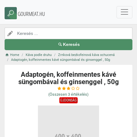
GOURMEAT.HU
Keresés
Home
Káva podle druhu
Zrnková bezkofeinová káva ochucená
Adaptogén, koffeinmentes kávé süngombával és ginsenggel , 50g
Adaptogén, koffeinmentes kávé
süngombával és ginsenggel , 50g
(Összesen
3
értékelés)
ÚJDONSÁG