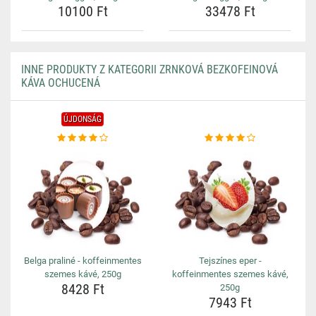
10100 Ft
33478 Ft
INNE PRODUKTY Z KATEGORII ZRNKOVÁ BEZKOFEINOVÁ
KÁVA OCHUCENÁ
ÚJDONSÁG
Belga praliné - koffeinmentes
Tejszínes eper -
szemes kávé, 250g
koffeinmentes szemes kávé,
8428 Ft
250g
7943 Ft