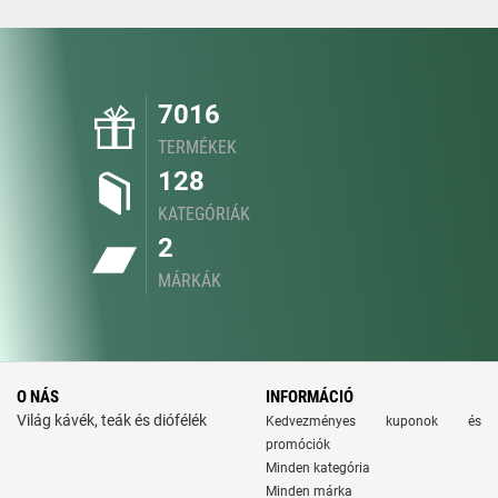
7016
TERMÉKEK
128
KATEGÓRIÁK
2
MÁRKÁK
O NÁS
INFORMÁCIÓ
Világ kávék, teák és diófélék
Kedvezményes kuponok és
promóciók
Minden kategória
Minden márka