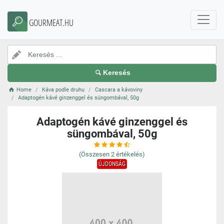
GOURMEAT.HU
Keresés
Home
Káva podle druhu
Cascara a kávoviny
Adaptogén kávé ginzenggel és süngombával, 50g
Adaptogén kávé ginzenggel és
süngombával, 50g
(Összesen
2
értékelés)
ÚJDONSÁG