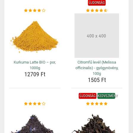
ÚJDONSÁG
Kurkuma Latte BIO – por,
Citromfű levél (Melissa
1000g
officinalis) - gyógynövény,
12709 Ft
100g
1505 Ft
ÚJDONSÁG
KEDVEZMÉNY