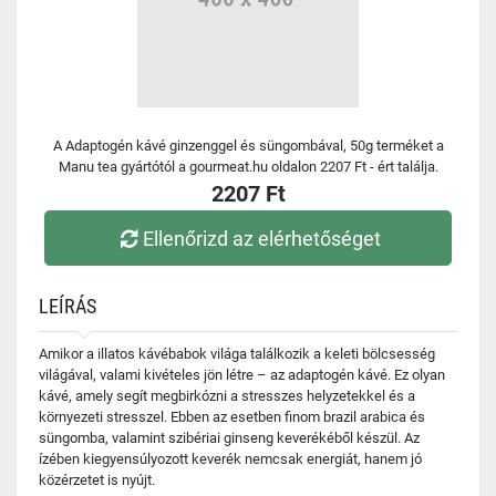
A Adaptogén kávé ginzenggel és süngombával, 50g terméket a
Manu tea gyártótól a gourmeat.hu oldalon 2207 Ft - ért találja.
2207 Ft
Ellenőrizd az elérhetőséget
LEÍRÁS
Amikor a illatos kávébabok világa találkozik a keleti bölcsesség
világával, valami kivételes jön létre – az adaptogén kávé. Ez olyan
kávé, amely segít megbirkózni a stresszes helyzetekkel és a
környezeti stresszel. Ebben az esetben finom brazil arabica és
süngomba, valamint szibériai ginseng keverékéből készül. Az
ízében kiegyensúlyozott keverék nemcsak energiát, hanem jó
közérzetet is nyújt.