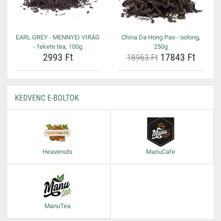
EARL GREY - MENNYEI VIRÁG
China Da Hong Pao - oolong,
- fekete tea, 100g
250g
2993 Ft
17843 Ft
18963 Ft
KEDVENC E-BOLTOK
Heavenuts
ManuCafe
ManuTea