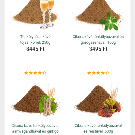
Tönkölybúza kávé
Cikóriakávé tönkölybúzával és
tojáslikőrrel, 250g
görögszénával, 100g
8445 Ft
3495 Ft
Cikória kávé tönkölybúzával,
Cikória kávé tönkölybúzával
ashwagandhával és ginkgo
és reishivel, 500g