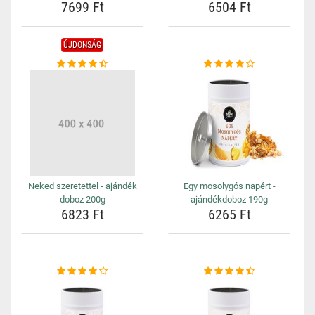
7699 Ft
6504 Ft
ÚJDONSÁG
Neked szeretettel - ajándék
Egy mosolygós napért -
doboz 200g
ajándékdoboz 190g
6823 Ft
6265 Ft