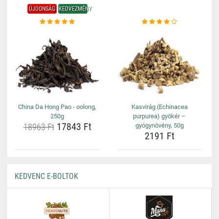
ÚJDONSÁG
KEDVEZMÉNY
China Da Hong Pao - oolong,
Kasvirág (Echinacea
250g
purpurea) gyökér –
17843 Ft
18963 Ft
gyógynövény, 50g
2191 Ft
KEDVENC E-BOLTOK