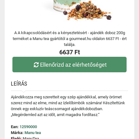
A A kikapcsolódásért és a kényeztetésért - ajándék doboz 200g
terméket a Manu tea gyártótól a gourmeat.hu oldalon 6637 Ft - ért
találja.
6637 Ft
Ellenőrizd az elérhetőséget
LEÍRÁS
Ajándékozza meg szeretteit egy szép ajándékkal, amely örömet
szerez mind az elme, mind az ízlelőbimbók számára! Készítettünk
önnek egy exkluzív teáscsomagot ajándékdobozban.
„Megérdemled azt az időt, amit magadra fordítasz.“
Ean:
12590000
Márka:
Manu tea
Eladó:
ManuTea