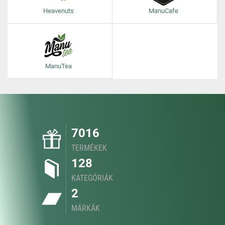
Heavenuts
ManuCafe
ManuTea
7016
TERMÉKEK
128
KATEGÓRIÁK
2
MÁRKÁK