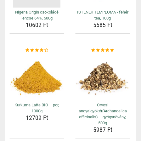
Nigeria Origin csokoládé
ISTENEK TEMPLOMA - fehér
lencse 64%, 500g
tea, 100g
10602 Ft
5585 Ft
Kurkuma Latte BIO – por,
Orvosi
1000g
angyalgyökér(Archangelica
12709 Ft
officinalis) – gyógynövény,
500g
5987 Ft